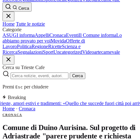
Cerca
Home
Tutte le notizie
Categorie
ASUGI informa
Appelli
Cronaca
Eventi
Il Comune informa
Lo
abbiamo provato per voi
Movida
Offerte di
Lavoro
Politica
Regione
Ricette
Scienza e
Ricerca
Segnalazioni
Sport
Uncategorized
Video
arte
carnevale
Cerca su Trieste Cafe
Cerca
Premi
per chiudere
Esc
Breaking
rieste, amori estivi e tradimenti: «Quello che succede fuori città poi a
Home
·
Cronaca
CRONACA
Comune di Duino Aurisina. Sul progetto di
Adriastrade "parere prudente e richiesta