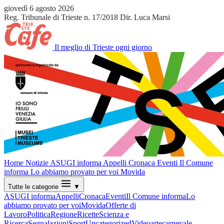
giovedì 6 agosto 2026
Reg. Tribunale di Trieste n. 17/2018
Dir. Luca Marsi
Il meglio di Trieste ogni giorno
Home
Notizie
ASUGI informa
Appelli
Cronaca
Eventi
Il Comune
informa
Lo abbiamo provato per voi
Movida
Tutte le categorie
▼
ASUGI informa
Appelli
Cronaca
Eventi
Il Comune informa
Lo
abbiamo provato per voi
Movida
Offerte di
Lavoro
Politica
Regione
Ricette
Scienza e
Ricerca
Segnalazioni
Sport
Uncategorized
Video
arte
carnevale