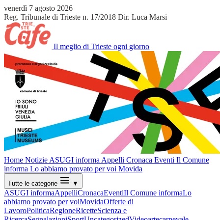
venerdì 7 agosto 2026
Reg. Tribunale di Trieste n. 17/2018
Dir. Luca Marsi
Il meglio di Trieste ogni giorno
Home
Notizie
ASUGI informa
Appelli
Cronaca
Eventi
Il Comune
informa
Lo abbiamo provato per voi
Movida
Tutte le categorie
▼
ASUGI informa
Appelli
Cronaca
Eventi
Il Comune informa
Lo
abbiamo provato per voi
Movida
Offerte di
Lavoro
Politica
Regione
Ricette
Scienza e
Ricerca
Segnalazioni
Sport
Uncategorized
Video
arte
carnevale