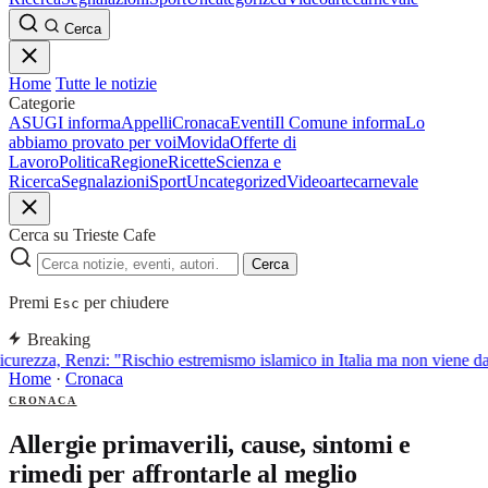
Cerca
Home
Tutte le notizie
Categorie
ASUGI informa
Appelli
Cronaca
Eventi
Il Comune informa
Lo
abbiamo provato per voi
Movida
Offerte di
Lavoro
Politica
Regione
Ricette
Scienza e
Ricerca
Segnalazioni
Sport
Uncategorized
Video
arte
carnevale
Cerca su Trieste Cafe
Cerca
Premi
per chiudere
Esc
Breaking
curezza, Renzi: "Rischio estremismo islamico in Italia ma non viene d
Home
·
Cronaca
CRONACA
Allergie primaverili, cause, sintomi e
rimedi per affrontarle al meglio