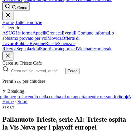
Cerca
Home
Tutte le notizie
Categorie
ASUGI informa
Appelli
Cronaca
Eventi
Il Comune informa
Lo
abbiamo provato per voi
Movida
Offerte di
Lavoro
Politica
Regione
Ricette
Scienza e
Ricerca
Segnalazioni
Sport
Uncategorized
Video
arte
carnevale
Cerca su Trieste Cafe
Cerca
Premi
per chiudere
Esc
Breaking
ilimbergo, incendio nella cucina di un appartamento: nessun ferito
◆
Nu
Home
·
Sport
SPORT
Pallanuoto Trieste, serie A1: Trieste ospita
la Vis Nova per i playoff europei