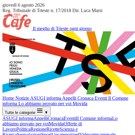
giovedì 6 agosto 2026
Reg. Tribunale di Trieste n. 17/2018
Dir. Luca Marsi
Il meglio di Trieste ogni giorno
Home
Notizie
ASUGI informa
Appelli
Cronaca
Eventi
Il Comune
informa
Lo abbiamo provato per voi
Movida
Tutte le categorie
▼
ASUGI informa
Appelli
Cronaca
Eventi
Il Comune informa
Lo
abbiamo provato per voi
Movida
Offerte di
Lavoro
Politica
Regione
Ricette
Scienza e
Ricerca
Segnalazioni
Sport
Uncategorized
Video
arte
carnevale