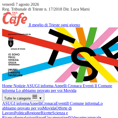
venerdì 7 agosto 2026
Reg. Tribunale di Trieste n. 17/2018
Dir. Luca Marsi
Il meglio di Trieste ogni giorno
Home
Notizie
ASUGI informa
Appelli
Cronaca
Eventi
Il Comune
informa
Lo abbiamo provato per voi
Movida
Tutte le categorie
▼
ASUGI informa
Appelli
Cronaca
Eventi
Il Comune informa
Lo
abbiamo provato per voi
Movida
Offerte di
Lavoro
Politica
Regione
Ricette
Scienza e
Ricerca
Segnalazioni
Sport
Uncategorized
Video
arte
carnevale