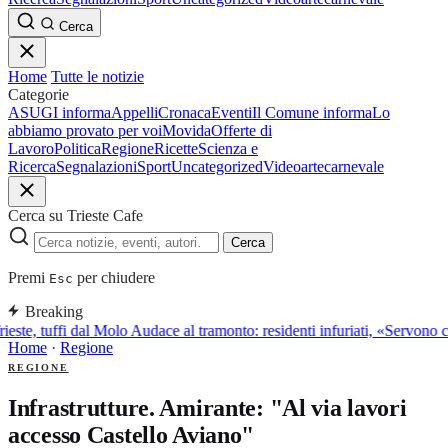
Cerca
Home
Tutte le notizie
Categorie
ASUGI informa
Appelli
Cronaca
Eventi
Il Comune informa
Lo
abbiamo provato per voi
Movida
Offerte di
Lavoro
Politica
Regione
Ricette
Scienza e
Ricerca
Segnalazioni
Sport
Uncategorized
Video
arte
carnevale
Cerca su Trieste Cafe
Cerca
Premi
per chiudere
Esc
Breaking
ieste, tuffi dal Molo Audace al tramonto: residenti infuriati, «Servono ca
Home
·
Regione
REGIONE
Infrastrutture. Amirante: "Al via lavori
accesso Castello Aviano"