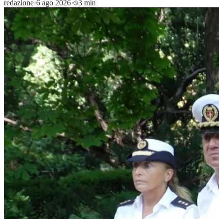
redazione
·
6 ago 2026
·
3 min