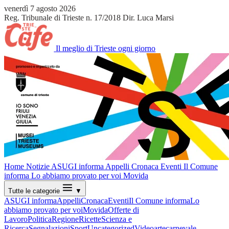
venerdì 7 agosto 2026
Reg. Tribunale di Trieste n. 17/2018
Dir. Luca Marsi
Il meglio di Trieste ogni giorno
Home
Notizie
ASUGI informa
Appelli
Cronaca
Eventi
Il Comune
informa
Lo abbiamo provato per voi
Movida
Tutte le categorie
▼
ASUGI informa
Appelli
Cronaca
Eventi
Il Comune informa
Lo
abbiamo provato per voi
Movida
Offerte di
Lavoro
Politica
Regione
Ricette
Scienza e
Ricerca
Segnalazioni
Sport
Uncategorized
Video
arte
carnevale