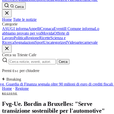
Cerca
Home
Tutte le notizie
Categorie
ASUGI informa
Appelli
Cronaca
Eventi
Il Comune informa
Lo
abbiamo provato per voi
Movida
Offerte di
Lavoro
Politica
Regione
Ricette
Scienza e
Ricerca
Segnalazioni
Sport
Uncategorized
Video
arte
carnevale
Cerca su Trieste Cafe
Cerca
Premi
per chiudere
Esc
Breaking
g, Guardia di Finanza segnala oltre 90 milioni di euro di crediti fiscali 
Home
·
Regione
REGIONE
Fvg-Ue. Bordin a Bruxelles: "Serve
transizione sostenibile per l'automotive"