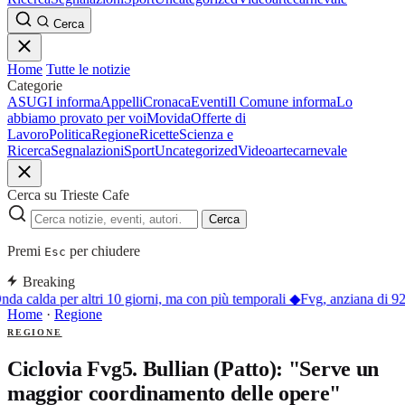
Cerca
Home
Tutte le notizie
Categorie
ASUGI informa
Appelli
Cronaca
Eventi
Il Comune informa
Lo
abbiamo provato per voi
Movida
Offerte di
Lavoro
Politica
Regione
Ricette
Scienza e
Ricerca
Segnalazioni
Sport
Uncategorized
Video
arte
carnevale
Cerca su Trieste Cafe
Cerca
Premi
per chiudere
Esc
Breaking
da calda per altri 10 giorni, ma con più temporali
◆
Fvg, anziana di 92 
Home
·
Regione
REGIONE
Ciclovia Fvg5. Bullian (Patto): "Serve un
maggior coordinamento delle opere"