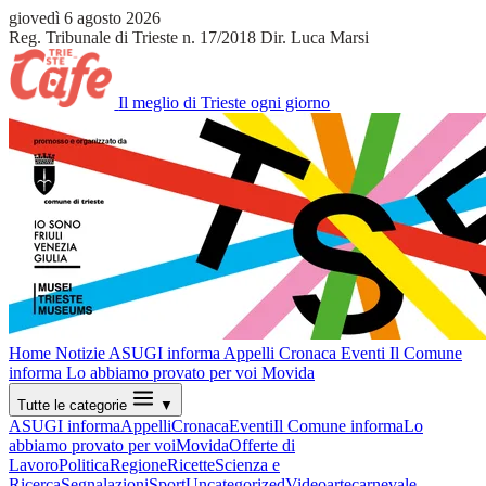
giovedì 6 agosto 2026
Reg. Tribunale di Trieste n. 17/2018
Dir. Luca Marsi
Il meglio di Trieste ogni giorno
Home
Notizie
ASUGI informa
Appelli
Cronaca
Eventi
Il Comune
informa
Lo abbiamo provato per voi
Movida
Tutte le categorie
▼
ASUGI informa
Appelli
Cronaca
Eventi
Il Comune informa
Lo
abbiamo provato per voi
Movida
Offerte di
Lavoro
Politica
Regione
Ricette
Scienza e
Ricerca
Segnalazioni
Sport
Uncategorized
Video
arte
carnevale