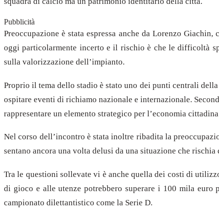
squadra di calcio ma un patrimonio identitario della città.
Pubblicità
Preoccupazione è stata espressa anche da Lorenzo Giachin, che
oggi particolarmente incerto e il rischio è che le difficolt
sulla valorizzazione dell’impianto.
Proprio il tema dello stadio è stato uno dei punti centrali del
ospitare eventi di richiamo nazionale e internazionale. Secondo
rappresentare un elemento strategico per l’economia cittadina
Nel corso dell’incontro è stata inoltre ribadita la preoccupazio
sentano ancora una volta delusi da una situazione che rischia d
Tra le questioni sollevate vi è anche quella dei costi di utili
di gioco e alle utenze potrebbero superare i 100 mila euro 
campionato dilettantistico come la Serie D.