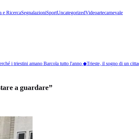
a e Ricerca
Segnalazioni
Sport
Uncategorized
Video
arte
carnevale
ché i triestini amano Barcola tutto l'anno
◆
Trieste, il sogno di un citta
estare a guardare”