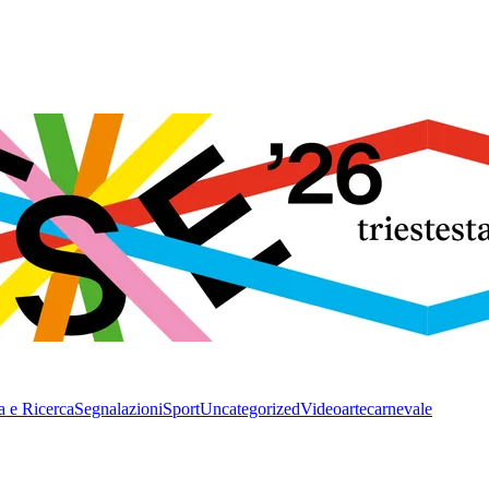
a e Ricerca
Segnalazioni
Sport
Uncategorized
Video
arte
carnevale