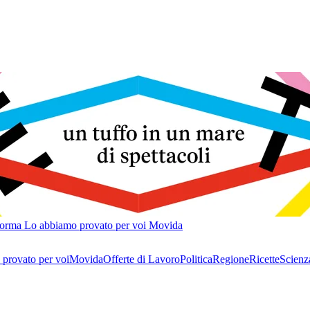
forma
Lo abbiamo provato per voi
Movida
provato per voi
Movida
Offerte di Lavoro
Politica
Regione
Ricette
Scienz