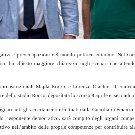
ogativi e preoccupazioni nel mondo politico cittadino. Nel cor
co ha chiesto maggiore chiarezza sugli scenari che attendono
 circoscrizionali Majda Kodric e Lorenzo Giachin. Il confron
 e dello stadio Rocco, depositata lo scorso 8 aprile e, secondo 
riguardanti gli accertamenti effettuati dalla Guardia di Finanza
do l’esponente democratico, sarà compito degli organi compet
tivo nell’ambito delle proprie competenze per contribuire al