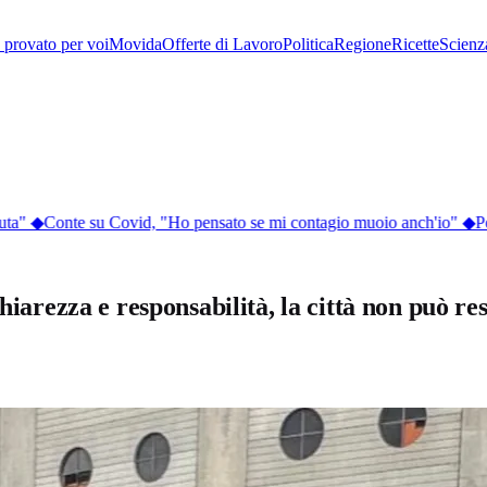
provato per voi
Movida
Offerte di Lavoro
Politica
Regione
Ricette
Scienz
ta"
◆
Conte su Covid, "Ho pensato se mi contagio muoio anch'io"
◆
Per
chiarezza e responsabilità, la città non può r