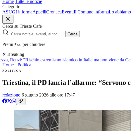
Home
Tutte le notizie
Categorie
ASUGI informa
Appelli
Cronaca
Eventi
Il Comune informa
Lo abbiamo 
Cerca su Trieste Cafe
Cerca
Premi
per chiudere
Esc
Breaking
za, Renzi: "Rischio estremismo islamico in Italia ma non viene da Ceu
Home
·
Politica
POLITICA
Triestina, il PD lancia l’allarme: “Servono 
redazione
·
6 giugno 2026 alle ore 17:47