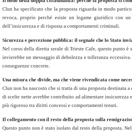
Il nodo della doppia cittadinanza: perché la proposta si con
Clun ha specificato che la proposta riguarda in modo particola
revoca, proprio perché esiste un legame giuridico con un 
dell’insicurezza e di risposta a comportamenti criminali.
Sicurezza e percezione pubblica: il segnale che lo Stato invi
Nel corso della diretta serale di Trieste Cafe, questo punto è
invierebbe un messaggio di debolezza e tolleranza eccessiva. A
conseguenze concrete.
Una misura che divide, ma che viene rivendicata come nece
Clun non ha nascosto che si tratta di una proposta destinata a
di scelte nette avrebbe contribuito ad alimentare insicurezza 
più rigoroso tra diritti concessi e comportamenti tenuti.
Il collegamento con il resto della proposta sulla remigrazio
Questo punto non è stato isolato dal resto della proposta. Nel r