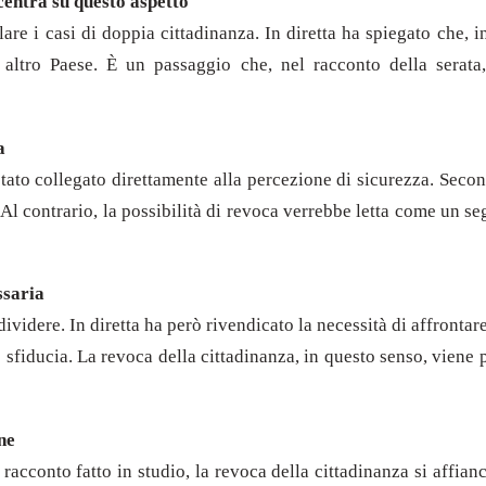
centra su questo aspetto
re i casi di doppia cittadinanza. In diretta ha spiegato che, i
altro Paese. È un passaggio che, nel racconto della serata,
a
 stato collegato direttamente alla percezione di sicurezza. Sec
l contrario, la possibilità di revoca verrebbe letta come un se
ssaria
 dividere. In diretta ha però rivendicato la necessità di affront
e sfiducia. La revoca della cittadinanza, in questo senso, viene 
ne
acconto fatto in studio, la revoca della cittadinanza si affianca