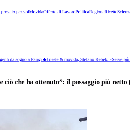
provato per voi
Movida
Offerte di Lavoro
Politica
Regione
Ricette
Scienz
enti da sogno a Parigi
◆
Trieste & movida, Stefano Rebek: «Serve più to
e ciò che ha ottenuto”: il passaggio più nett