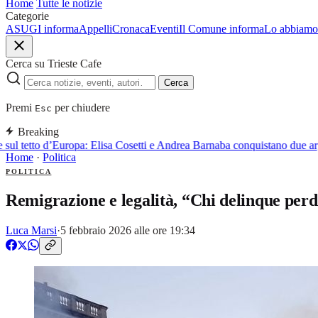
Home
Tutte le notizie
Categorie
ASUGI informa
Appelli
Cronaca
Eventi
Il Comune informa
Lo abbiamo 
Cerca su Trieste Cafe
Cerca
Premi
per chiudere
Esc
Breaking
sul tetto d’Europa: Elisa Cosetti e Andrea Barnaba conquistano due arg
Home
·
Politica
POLITICA
Remigrazione e legalità, “Chi delinque perd
Luca Marsi
·
5 febbraio 2026 alle ore 19:34