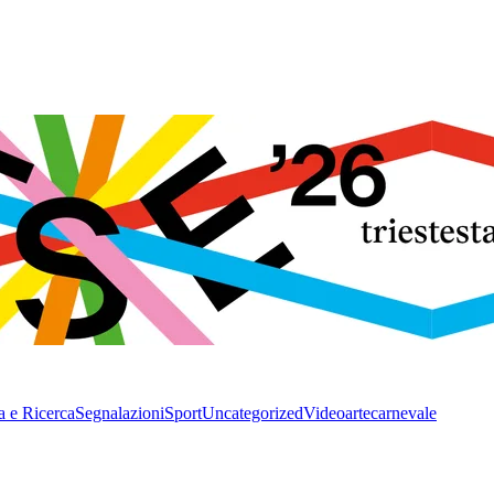
a e Ricerca
Segnalazioni
Sport
Uncategorized
Video
arte
carnevale