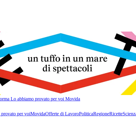
forma
Lo abbiamo provato per voi
Movida
provato per voi
Movida
Offerte di Lavoro
Politica
Regione
Ricette
Scienz