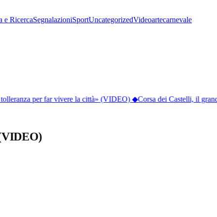
a e Ricerca
Segnalazioni
Sport
Uncategorized
Video
arte
carnevale
lleranza per far vivere la città» (VIDEO)
◆
Corsa dei Castelli, il gran
o (VIDEO)