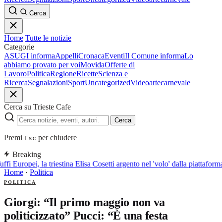
Cerca
Home
Tutte le notizie
Categorie
ASUGI informa
Appelli
Cronaca
Eventi
Il Comune informa
Lo
abbiamo provato per voi
Movida
Offerte di
Lavoro
Politica
Regione
Ricette
Scienza e
Ricerca
Segnalazioni
Sport
Uncategorized
Video
arte
carnevale
Cerca su Trieste Cafe
Cerca
Premi
per chiudere
Esc
Breaking
ffi Europei, la triestina Elisa Cosetti argento nel 'volo' dalla piattaform
Home
·
Politica
POLITICA
Giorgi: “Il primo maggio non va
politicizzato” Pucci: “È una festa