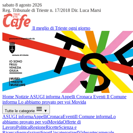
sabato 8 agosto 2026
Reg. Tribunale di Trieste n. 17/2018
Dir. Luca Marsi
Il meglio di Trieste ogni giorno
Home
Notizie
ASUGI informa
Appelli
Cronaca
Eventi
Il Comune
informa
Lo abbiamo provato per voi
Movida
Tutte le categorie
▼
ASUGI informa
Appelli
Cronaca
Eventi
Il Comune informa
Lo
abbiamo provato per voi
Movida
Offerte di
Lavoro
Politica
Regione
Ricette
Scienza e
Ricerca
Segnalazioni
Sport
Uncategorized
Video
arte
carnevale