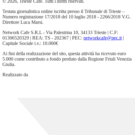
© 2026, Trieste Cafe. Tutti i diritti riservati.
Testata giornalistica online iscritta presso il Tribunale di Trieste –
Numero registrazione 17/2018 del 10 luglio 2018 - 2266/2018 V.G.
Direttore Luca Marsi.
Network Cafe S.R.L - Via Palestrina 10, 34133 Trieste | C.F:
01306520329 | REA: TS - 202367 | PEC:
networkcafe@pec.it
|
Capitale Sociale i.v.: 10.000€
Ai fini della realizzazione del sito, questa attività ha ricevuto euro
5.000 come contributo a fondo perduto dalla Regione Friuli Venezia
Giulia.
Realizzato da