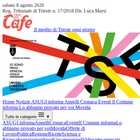
sabato 8 agosto 2026
Reg. Tribunale di Trieste n. 17/2018
Dir. Luca Marsi
Il meglio di Trieste ogni giorno
Home
Notizie
ASUGI informa
Appelli
Cronaca
Eventi
Il Comune
informa
Lo abbiamo provato per voi
Movida
Tutte le categorie
▼
ASUGI informa
Appelli
Cronaca
Eventi
Il Comune informa
Lo
abbiamo provato per voi
Movida
Offerte di
Lavoro
Politica
Regione
Ricette
Scienza e
Ricerca
Segnalazioni
Sport
Uncategorized
Video
arte
carnevale