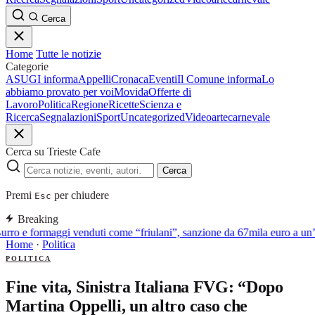
Cerca
Home
Tutte le notizie
Categorie
ASUGI informa
Appelli
Cronaca
Eventi
Il Comune informa
Lo
abbiamo provato per voi
Movida
Offerte di
Lavoro
Politica
Regione
Ricette
Scienza e
Ricerca
Segnalazioni
Sport
Uncategorized
Video
arte
carnevale
Cerca su Trieste Cafe
Cerca
Premi
per chiudere
Esc
Breaking
urro e formaggi venduti come “friulani”, sanzione da 67mila euro a un’a
Home
·
Politica
POLITICA
Fine vita, Sinistra Italiana FVG: “Dopo
Martina Oppelli, un altro caso che