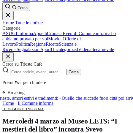
Cerca
Home
Tutte le notizie
Categorie
ASUGI informa
Appelli
Cronaca
Eventi
Il Comune informa
Lo
abbiamo provato per voi
Movida
Offerte di
Lavoro
Politica
Regione
Ricette
Scienza e
Ricerca
Segnalazioni
Sport
Uncategorized
Video
arte
carnevale
Cerca su Trieste Cafe
Cerca
Premi
per chiudere
Esc
Breaking
ieste, amori estivi e tradimenti: «Quello che succede fuori città poi a
Home
·
Il Comune informa
IL COMUNE INFORMA
Mercoledì 4 marzo al Museo LETS: “I
mestieri del libro” incontra Svevo