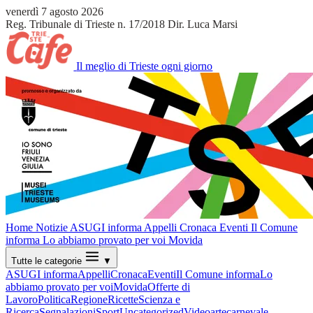
venerdì 7 agosto 2026
Reg. Tribunale di Trieste n. 17/2018
Dir. Luca Marsi
Il meglio di Trieste ogni giorno
Home
Notizie
ASUGI informa
Appelli
Cronaca
Eventi
Il Comune
informa
Lo abbiamo provato per voi
Movida
Tutte le categorie
▼
ASUGI informa
Appelli
Cronaca
Eventi
Il Comune informa
Lo
abbiamo provato per voi
Movida
Offerte di
Lavoro
Politica
Regione
Ricette
Scienza e
Ricerca
Segnalazioni
Sport
Uncategorized
Video
arte
carnevale