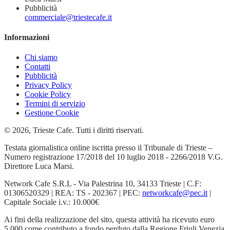
Pubblicità
commerciale@triestecafe.it
Informazioni
Chi siamo
Contatti
Pubblicità
Privacy Policy
Cookie Policy
Termini di servizio
Gestione Cookie
© 2026, Trieste Cafe. Tutti i diritti riservati.
Testata giornalistica online iscritta presso il Tribunale di Trieste –
Numero registrazione 17/2018 del 10 luglio 2018 - 2266/2018 V.G.
Direttore Luca Marsi.
Network Cafe S.R.L - Via Palestrina 10, 34133 Trieste | C.F:
01306520329 | REA: TS - 202367 | PEC:
networkcafe@pec.it
|
Capitale Sociale i.v.: 10.000€
Ai fini della realizzazione del sito, questa attività ha ricevuto euro
5.000 come contributo a fondo perduto dalla Regione Friuli Venezia