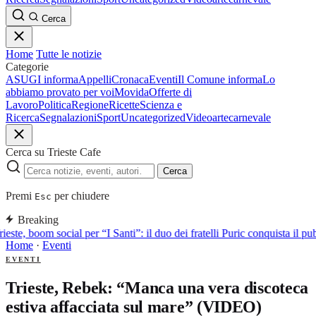
Cerca
Home
Tutte le notizie
Categorie
ASUGI informa
Appelli
Cronaca
Eventi
Il Comune informa
Lo
abbiamo provato per voi
Movida
Offerte di
Lavoro
Politica
Regione
Ricette
Scienza e
Ricerca
Segnalazioni
Sport
Uncategorized
Video
arte
carnevale
Cerca su Trieste Cafe
Cerca
Premi
per chiudere
Esc
Breaking
ieste, boom social per “I Santi”: il duo dei fratelli Puric conquista i
Home
·
Eventi
EVENTI
Trieste, Rebek: “Manca una vera discoteca
estiva affacciata sul mare” (VIDEO)