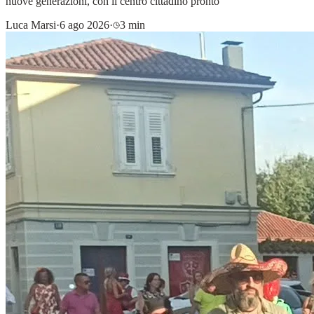
nuove generazioni, con il centro cittadino pronto
Luca Marsi
·
6 ago 2026
·
3 min