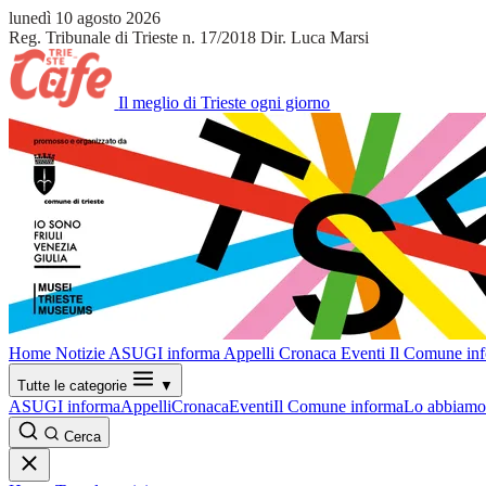
lunedì 10 agosto 2026
Reg. Tribunale di Trieste n. 17/2018
Dir. Luca Marsi
Il meglio di Trieste ogni giorno
Home
Notizie
ASUGI informa
Appelli
Cronaca
Eventi
Il Comune in
Tutte le categorie
▼
ASUGI informa
Appelli
Cronaca
Eventi
Il Comune informa
Lo abbiamo 
Cerca