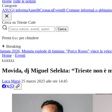
Home
Tutte le notizie
Categorie
ASUGI informa
Appelli
Cronaca
Eventi
Il Comune informa
Lo abbiamo 
Cerca su Trieste Cafe
Cerca
Premi
per chiudere
Esc
Breaking
ata 2026, Muggia esplode di fantasia: “Porco Rosso” vince la velocità
Home
·
Eventi
EVENTI
Movida, dj Miguel Selekta: “Trieste non è m
Luca Marsi
·
25 marzo 2025 alle ore 14:45