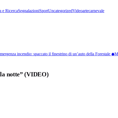
a e Ricerca
Segnalazioni
Sport
Uncategorized
Video
arte
carnevale
ergenza incendio: spaccato il finestrino di un’auto della Forestale
◆
Monf
ella notte” (VIDEO)