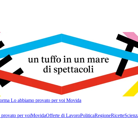
forma
Lo abbiamo provato per voi
Movida
provato per voi
Movida
Offerte di Lavoro
Politica
Regione
Ricette
Scienz