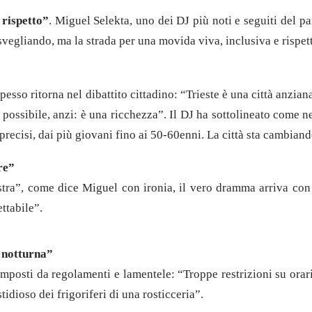
 rispetto”
. Miguel Selekta, uno dei DJ più noti e seguiti del pan
isvegliando, ma la strada per una movida viva, inclusiva e rispet
”
pesso ritorna nel dibattito cittadino: “Trieste è una città anzi
 possibile, anzi: è una ricchezza”. Il DJ ha sottolineato come ne
precisi, dai più giovani fino ai 50-60enni. La città sta cambia
re”
estra”, come dice Miguel con ironia, il vero dramma arriva con
ttabile”.
a notturna”
 imposti da regolamenti e lamentele: “Troppe restrizioni su ora
tidioso dei frigoriferi di una rosticceria”.