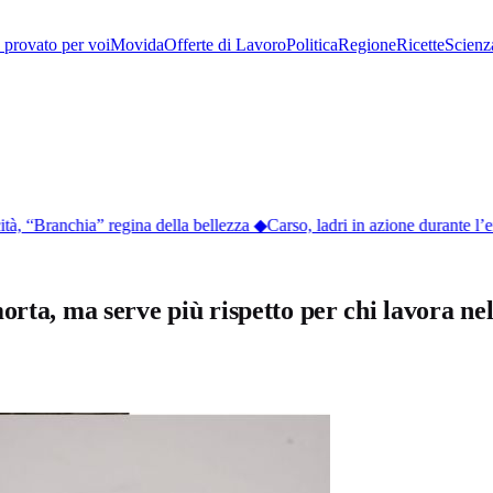
provato per voi
Movida
Offerte di Lavoro
Politica
Regione
Ricette
Scienz
, “Branchia” regina della bellezza
◆
Carso, ladri in azione durante l’em
orta, ma serve più rispetto per chi lavora n