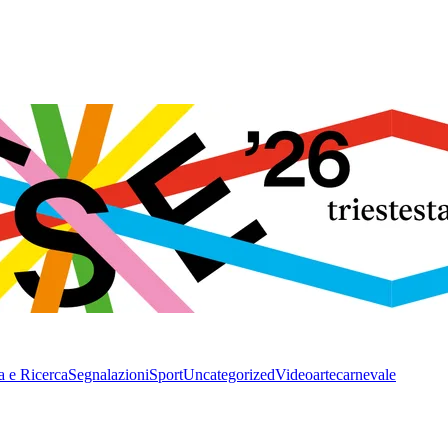
a e Ricerca
Segnalazioni
Sport
Uncategorized
Video
arte
carnevale