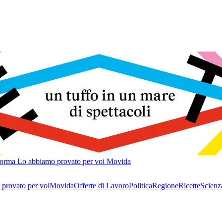
forma
Lo abbiamo provato per voi
Movida
provato per voi
Movida
Offerte di Lavoro
Politica
Regione
Ricette
Scienz