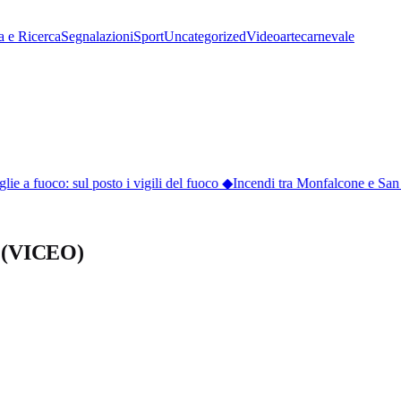
a e Ricerca
Segnalazioni
Sport
Uncategorized
Video
arte
carnevale
e a fuoco: sul posto i vigili del fuoco
◆
Incendi tra Monfalcone e San Gi
o” (VICEO)