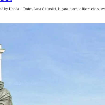
ed by Honda – Trofeo Luca Giustolisi, la gara in acque libere che si sv