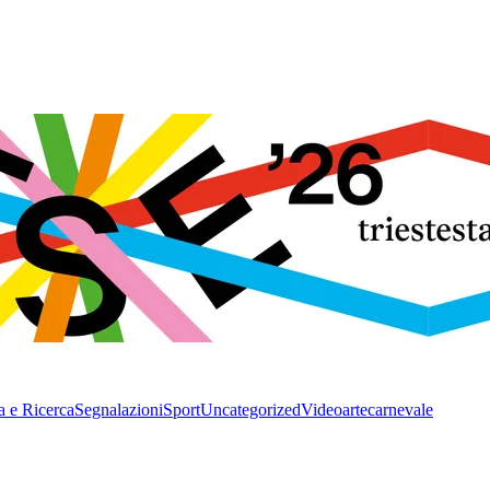
a e Ricerca
Segnalazioni
Sport
Uncategorized
Video
arte
carnevale