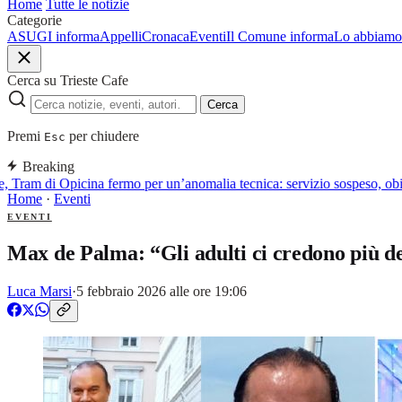
Home
Tutte le notizie
Categorie
ASUGI informa
Appelli
Cronaca
Eventi
Il Comune informa
Lo abbiamo 
Cerca su Trieste Cafe
Cerca
Premi
per chiudere
Esc
Breaking
, Tram di Opicina fermo per un’anomalia tecnica: servizio sospeso, obiet
Home
·
Eventi
EVENTI
Max de Palma: “Gli adulti ci credono più de
Luca Marsi
·
5 febbraio 2026 alle ore 19:06