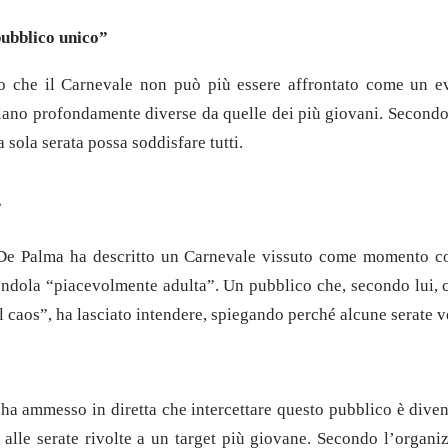
pubblico unico”
to che il Carnevale non può più essere affrontato come un eve
siano profondamente diverse da quelle dei più giovani. Second
sola serata possa soddisfare tutti.
”
De Palma ha descritto un Carnevale vissuto come momento convi
endola “piacevolmente adulta”. Un pubblico che, secondo lui, ce
nel caos”, ha lasciato intendere, spiegando perché alcune serat
 ha ammesso in diretta che intercettare questo pubblico è diven
i alle serate rivolte a un target più giovane. Secondo l’organi