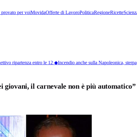
provato per voi
Movida
Offerte di Lavoro
Politica
Regione
Ricette
Scienz
tivo ripartenza entro le 12
◆
Incendio anche sulla Napoleonica, sterpagli
i giovani, il carnevale non è più automatic