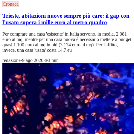
Cronaca
Trieste, abitazioni nuove sempre più care: il gap con
l’usato supera i mille euro al metro quadro
Per comprare una casa 'esistente' in Italia servono, in media, 2.081
euro al mq, mentre per una casa nuova è necessario mettere a budget
quasi 1.100 euro al mq in più (3.174 euro al mq). Per l'affitto,
invece, una casa 'usata' costa 14,7 eu
redazione
·
9 ago 2026
·
3 min