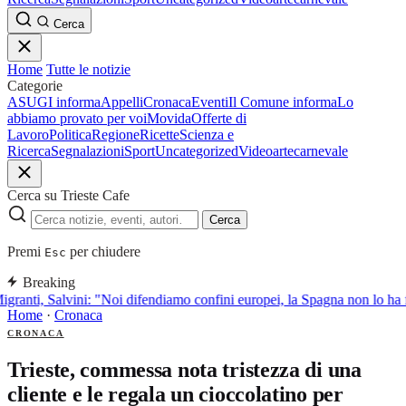
Cerca
Home
Tutte le notizie
Categorie
ASUGI informa
Appelli
Cronaca
Eventi
Il Comune informa
Lo
abbiamo provato per voi
Movida
Offerte di
Lavoro
Politica
Regione
Ricette
Scienza e
Ricerca
Segnalazioni
Sport
Uncategorized
Video
arte
carnevale
Cerca su Trieste Cafe
Cerca
Premi
per chiudere
Esc
Breaking
granti, Salvini: "Noi difendiamo confini europei, la Spagna non lo ha f
Home
·
Cronaca
CRONACA
Trieste, commessa nota tristezza di una
cliente e le regala un cioccolatino per