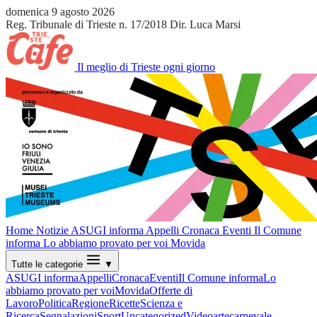
domenica 9 agosto 2026
Reg. Tribunale di Trieste n. 17/2018
Dir. Luca Marsi
Il meglio di Trieste ogni giorno
Home
Notizie
ASUGI informa
Appelli
Cronaca
Eventi
Il Comune
informa
Lo abbiamo provato per voi
Movida
Tutte le categorie
▼
ASUGI informa
Appelli
Cronaca
Eventi
Il Comune informa
Lo
abbiamo provato per voi
Movida
Offerte di
Lavoro
Politica
Regione
Ricette
Scienza e
Ricerca
Segnalazioni
Sport
Uncategorized
Video
arte
carnevale