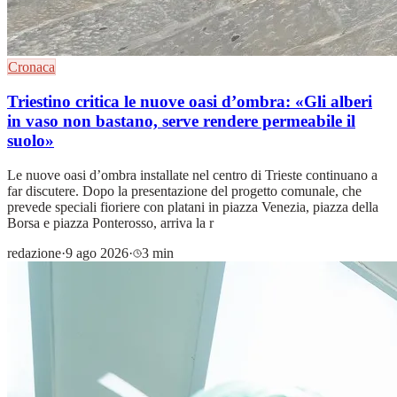
Cronaca
Triestino critica le nuove oasi d’ombra: «Gli alberi
in vaso non bastano, serve rendere permeabile il
suolo»
Le nuove oasi d’ombra installate nel centro di Trieste continuano a
far discutere. Dopo la presentazione del progetto comunale, che
prevede speciali fioriere con platani in piazza Venezia, piazza della
Borsa e piazza Ponterosso, arriva la r
redazione
·
9 ago 2026
·
3 min