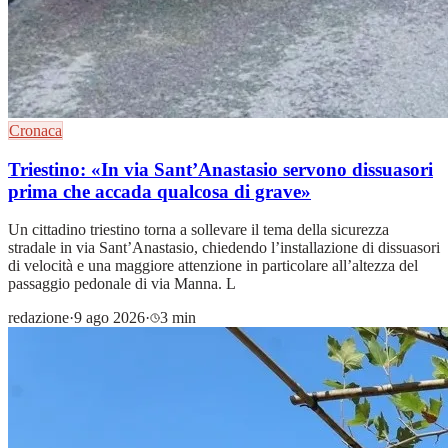
Cronaca
Triestino: «In via Sant’Anastasio servono dissuasori
prima che accada qualcosa di grave»
Un cittadino triestino torna a sollevare il tema della sicurezza
stradale in via Sant’Anastasio, chiedendo l’installazione di dissuasori
di velocità e una maggiore attenzione in particolare all’altezza del
passaggio pedonale di via Manna. L
redazione
·
9 ago 2026
·
3 min