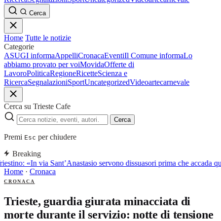
Cerca
Home
Tutte le notizie
Categorie
ASUGI informa
Appelli
Cronaca
Eventi
Il Comune informa
Lo
abbiamo provato per voi
Movida
Offerte di
Lavoro
Politica
Regione
Ricette
Scienza e
Ricerca
Segnalazioni
Sport
Uncategorized
Video
arte
carnevale
Cerca su Trieste Cafe
Cerca
Premi
per chiudere
Esc
Breaking
iestino: «In via Sant’Anastasio servono dissuasori prima che accada q
Home
·
Cronaca
CRONACA
Trieste, guardia giurata minacciata di
morte durante il servizio: notte di tensione