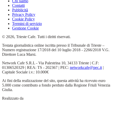
Chi siamo
Contatti
Pubblicità
Privacy Policy
Cookie Policy
Termini di servizio
Gestione Cookie
© 2026, Trieste Cafe. Tutti i diritti riservati.
Testata giornalistica online iscritta presso il Tribunale di Trieste –
Numero registrazione 17/2018 del 10 luglio 2018 - 2266/2018 V.G.
Direttore Luca Marsi.
Network Cafe S.R.L - Via Palestrina 10, 34133 Trieste | C.F:
01306520329 | REA: TS - 202367 | PEC:
networkcafe@pec.it
|
Capitale Sociale i.v.: 10.000€
Ai fini della realizzazione del sito, questa attività ha ricevuto euro
5.000 come contributo a fondo perduto dalla Regione Friuli Venezia
Giulia.
Realizzato da