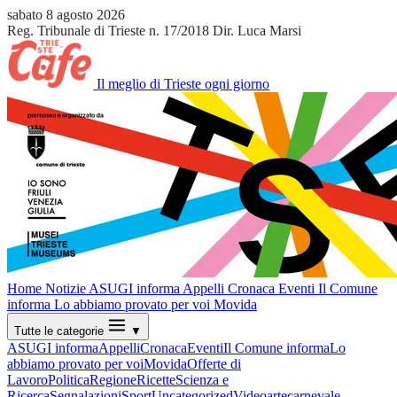
sabato 8 agosto 2026
Reg. Tribunale di Trieste n. 17/2018
Dir. Luca Marsi
Il meglio di Trieste ogni giorno
Home
Notizie
ASUGI informa
Appelli
Cronaca
Eventi
Il Comune
informa
Lo abbiamo provato per voi
Movida
Tutte le categorie
▼
ASUGI informa
Appelli
Cronaca
Eventi
Il Comune informa
Lo
abbiamo provato per voi
Movida
Offerte di
Lavoro
Politica
Regione
Ricette
Scienza e
Ricerca
Segnalazioni
Sport
Uncategorized
Video
arte
carnevale