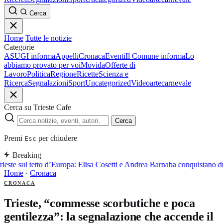
Cerca
Home
Tutte le notizie
Categorie
ASUGI informa
Appelli
Cronaca
Eventi
Il Comune informa
Lo
abbiamo provato per voi
Movida
Offerte di
Lavoro
Politica
Regione
Ricette
Scienza e
Ricerca
Segnalazioni
Sport
Uncategorized
Video
arte
carnevale
Cerca su Trieste Cafe
Cerca
Premi
per chiudere
Esc
Breaking
ieste sul tetto d’Europa: Elisa Cosetti e Andrea Barnaba conquistano d
Home
·
Cronaca
CRONACA
Trieste, “commesse scorbutiche e poca
gentilezza”: la segnalazione che accende il