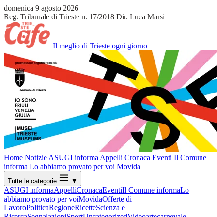
domenica 9 agosto 2026
Reg. Tribunale di Trieste n. 17/2018
Dir. Luca Marsi
Il meglio di Trieste ogni giorno
Home
Notizie
ASUGI informa
Appelli
Cronaca
Eventi
Il Comune
informa
Lo abbiamo provato per voi
Movida
Tutte le categorie
▼
ASUGI informa
Appelli
Cronaca
Eventi
Il Comune informa
Lo
abbiamo provato per voi
Movida
Offerte di
Lavoro
Politica
Regione
Ricette
Scienza e
Ricerca
Segnalazioni
Sport
Uncategorized
Video
arte
carnevale