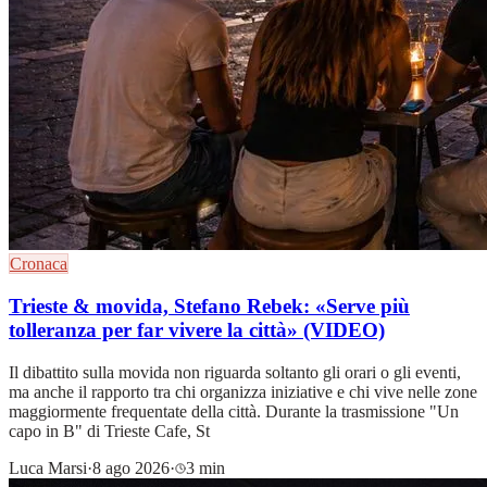
Cronaca
Trieste & movida, Stefano Rebek: «Serve più
tolleranza per far vivere la città» (VIDEO)
Il dibattito sulla movida non riguarda soltanto gli orari o gli eventi,
ma anche il rapporto tra chi organizza iniziative e chi vive nelle zone
maggiormente frequentate della città. Durante la trasmissione "Un
capo in B" di Trieste Cafe, St
Luca Marsi
·
8 ago 2026
·
3 min