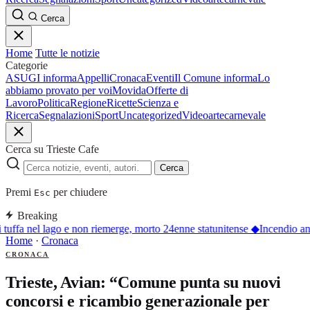
Cerca
Home
Tutte le notizie
Categorie
ASUGI informa
Appelli
Cronaca
Eventi
Il Comune informa
Lo
abbiamo provato per voi
Movida
Offerte di
Lavoro
Politica
Regione
Ricette
Scienza e
Ricerca
Segnalazioni
Sport
Uncategorized
Video
arte
carnevale
Cerca su Trieste Cafe
Cerca
Premi
per chiudere
Esc
Breaking
 tuffa nel lago e non riemerge, morto 24enne statunitense
◆
Incendio an
Home
·
Cronaca
CRONACA
Trieste, Avian: “Comune punta su nuovi
concorsi e ricambio generazionale per