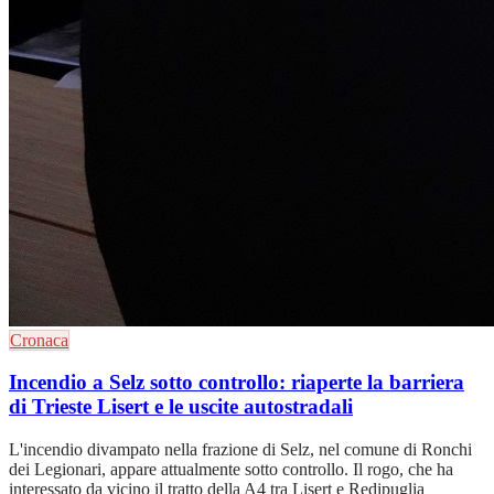
Cronaca
Incendio a Selz sotto controllo: riaperte la barriera
di Trieste Lisert e le uscite autostradali
L'incendio divampato nella frazione di Selz, nel comune di Ronchi
dei Legionari, appare attualmente sotto controllo. Il rogo, che ha
interessato da vicino il tratto della A4 tra Lisert e Redipuglia