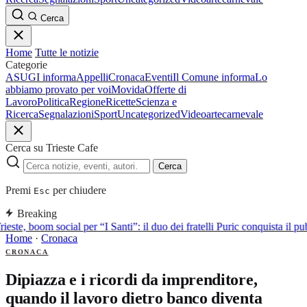
Cerca
Home
Tutte le notizie
Categorie
ASUGI informa
Appelli
Cronaca
Eventi
Il Comune informa
Lo
abbiamo provato per voi
Movida
Offerte di
Lavoro
Politica
Regione
Ricette
Scienza e
Ricerca
Segnalazioni
Sport
Uncategorized
Video
arte
carnevale
Cerca su Trieste Cafe
Cerca
Premi
per chiudere
Esc
Breaking
rieste, boom social per “I Santi”: il duo dei fratelli Puric conquista i
Home
·
Cronaca
CRONACA
Dipiazza e i ricordi da imprenditore,
quando il lavoro dietro banco diventa