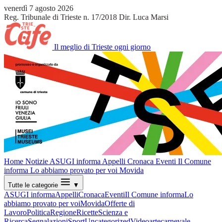
venerdì 7 agosto 2026
Reg. Tribunale di Trieste n. 17/2018
Dir. Luca Marsi
Il meglio di Trieste ogni giorno
Home
Notizie
ASUGI informa
Appelli
Cronaca
Eventi
Il Comune
informa
Lo abbiamo provato per voi
Movida
Tutte le categorie
▼
ASUGI informa
Appelli
Cronaca
Eventi
Il Comune informa
Lo
abbiamo provato per voi
Movida
Offerte di
Lavoro
Politica
Regione
Ricette
Scienza e
Ricerca
Segnalazioni
Sport
Uncategorized
Video
arte
carnevale