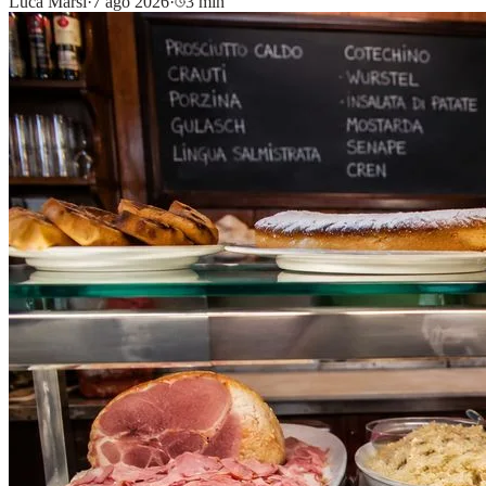
Luca Marsi
·
7 ago 2026
·
3 min