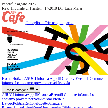
venerdì 7 agosto 2026
Reg. Tribunale di Trieste n. 17/2018
Dir. Luca Marsi
Il meglio di Trieste ogni giorno
Home
Notizie
ASUGI informa
Appelli
Cronaca
Eventi
Il Comune
informa
Lo abbiamo provato per voi
Movida
Tutte le categorie
▼
ASUGI informa
Appelli
Cronaca
Eventi
Il Comune informa
Lo
abbiamo provato per voi
Movida
Offerte di
Lavoro
Politica
Regione
Ricette
Scienza e
Ricerca
Segnalazioni
Sport
Uncategorized
Video
arte
carnevale