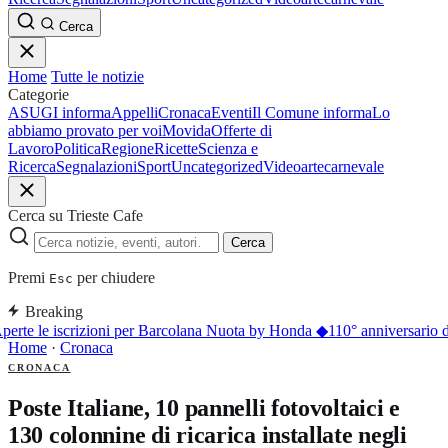
Cerca
Home
Tutte le notizie
Categorie
ASUGI informa
Appelli
Cronaca
Eventi
Il Comune informa
Lo
abbiamo provato per voi
Movida
Offerte di
Lavoro
Politica
Regione
Ricette
Scienza e
Ricerca
Segnalazioni
Sport
Uncategorized
Video
arte
carnevale
Cerca su Trieste Cafe
Cerca
Premi
per chiudere
Esc
Breaking
perte le iscrizioni per Barcolana Nuota by Honda
◆
110° anniversario d
Home
·
Cronaca
CRONACA
Poste Italiane, 10 pannelli fotovoltaici e
130 colonnine di ricarica installate negli