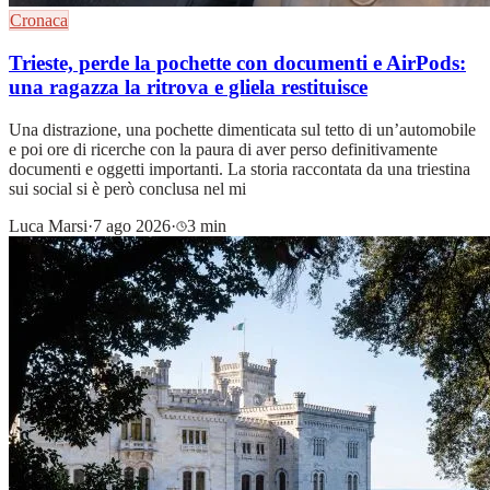
Cronaca
Trieste, perde la pochette con documenti e AirPods:
una ragazza la ritrova e gliela restituisce
Una distrazione, una pochette dimenticata sul tetto di un’automobile
e poi ore di ricerche con la paura di aver perso definitivamente
documenti e oggetti importanti. La storia raccontata da una triestina
sui social si è però conclusa nel mi
Luca Marsi
·
7 ago 2026
·
3 min