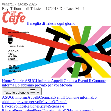
venerdì 7 agosto 2026
Reg. Tribunale di Trieste n. 17/2018
Dir. Luca Marsi
Il meglio di Trieste ogni giorno
Home
Notizie
ASUGI informa
Appelli
Cronaca
Eventi
Il Comune
informa
Lo abbiamo provato per voi
Movida
Tutte le categorie
▼
ASUGI informa
Appelli
Cronaca
Eventi
Il Comune informa
Lo
abbiamo provato per voi
Movida
Offerte di
Lavoro
Politica
Regione
Ricette
Scienza e
Ricerca
Segnalazioni
Sport
Uncategorized
Video
arte
carnevale