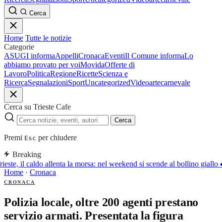
Cerca
Home
Tutte le notizie
Categorie
ASUGI informa
Appelli
Cronaca
Eventi
Il Comune informa
Lo
abbiamo provato per voi
Movida
Offerte di
Lavoro
Politica
Regione
Ricette
Scienza e
Ricerca
Segnalazioni
Sport
Uncategorized
Video
arte
carnevale
Cerca su Trieste Cafe
Cerca
Premi
per chiudere
Esc
Breaking
ieste, il caldo allenta la morsa: nel weekend si scende al bollino giallo
Home
·
Cronaca
CRONACA
Polizia locale, oltre 200 agenti prestano
servizio armati. Presentata la figura