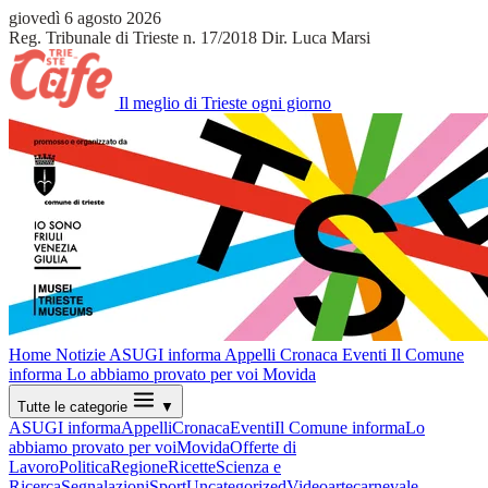
giovedì 6 agosto 2026
Reg. Tribunale di Trieste n. 17/2018
Dir. Luca Marsi
Il meglio di Trieste ogni giorno
Home
Notizie
ASUGI informa
Appelli
Cronaca
Eventi
Il Comune
informa
Lo abbiamo provato per voi
Movida
Tutte le categorie
▼
ASUGI informa
Appelli
Cronaca
Eventi
Il Comune informa
Lo
abbiamo provato per voi
Movida
Offerte di
Lavoro
Politica
Regione
Ricette
Scienza e
Ricerca
Segnalazioni
Sport
Uncategorized
Video
arte
carnevale