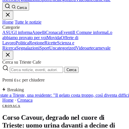
Cerca
Home
Tutte le notizie
Categorie
ASUGI informa
Appelli
Cronaca
Eventi
Il Comune informa
Lo
abbiamo provato per voi
Movida
Offerte di
Lavoro
Politica
Regione
Ricette
Scienza e
Ricerca
Segnalazioni
Sport
Uncategorized
Video
arte
carnevale
Cerca su Trieste Cafe
Cerca
Premi
per chiudere
Esc
Breaking
tate a Trieste, una residente: "Il gelato costa troppo, così diventa diffic
Home
·
Cronaca
CRONACA
Corso Cavour, degrado nel cuore di
Trieste: uomo urina davanti a decine di