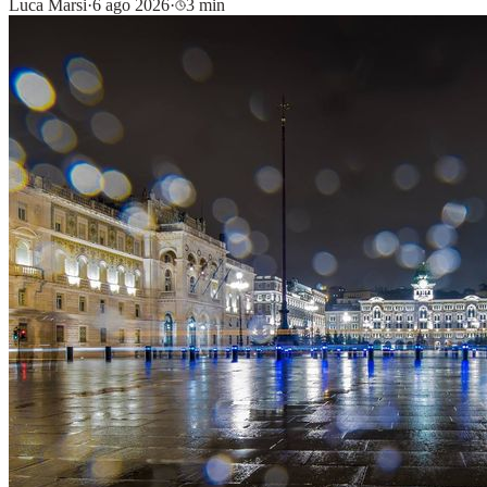
Luca Marsi
·
6 ago 2026
·
3 min