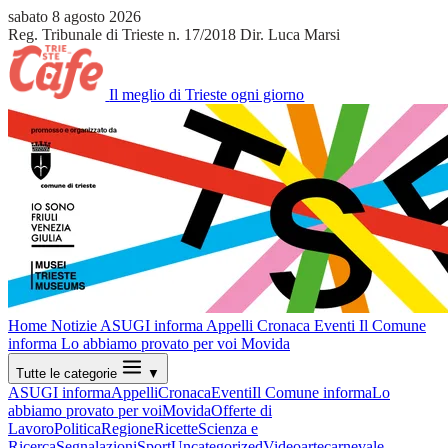
sabato 8 agosto 2026
Reg. Tribunale di Trieste n. 17/2018
Dir. Luca Marsi
Il meglio di Trieste ogni giorno
Home
Notizie
ASUGI informa
Appelli
Cronaca
Eventi
Il Comune
informa
Lo abbiamo provato per voi
Movida
Tutte le categorie
▼
ASUGI informa
Appelli
Cronaca
Eventi
Il Comune informa
Lo
abbiamo provato per voi
Movida
Offerte di
Lavoro
Politica
Regione
Ricette
Scienza e
Ricerca
Segnalazioni
Sport
Uncategorized
Video
arte
carnevale