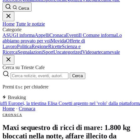
Cerca
Home
Tutte le notizie
Categorie
ASUGI informa
Appelli
Cronaca
Eventi
Il Comune informa
Lo
abbiamo provato per voi
Movida
Offerte di
Lavoro
Politica
Regione
Ricette
Scienza e
Ricerca
Segnalazioni
Sport
Uncategorized
Video
arte
carnevale
Cerca su Trieste Cafe
Cerca
Premi
per chiudere
Esc
Breaking
ffi Europei, la triestina Elisa Cosetti argento nel 'volo' dalla piattaform
Home
·
Cronaca
CRONACA
Maxi sequestro di ricci di mare: 1.800 kg
bloccati nella notte, affare illecito da