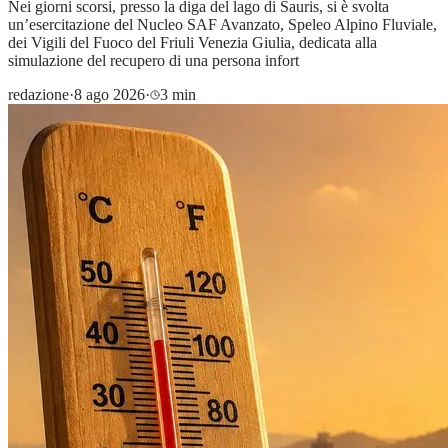
Nei giorni scorsi, presso la diga del lago di Sauris, si è svolta
un’esercitazione del Nucleo SAF Avanzato, Speleo Alpino Fluviale,
dei Vigili del Fuoco del Friuli Venezia Giulia, dedicata alla
simulazione del recupero di una persona infort
redazione
·
8 ago 2026
·
3 min