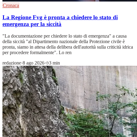
Cronaca
La Regione Fvg è pronta a chiedere lo stato di
emergenza per la siccità
"La documentazione per chiedere lo stato di emergenza" a causa
della siccità "al Dipartimento nazionale della Protezione civile è
pronta, siamo in attesa della delibera dell'autorità sulla criticità idrica
per procedere formalmente". Lo ren
redazione
·
8 ago 2026
·
3 min