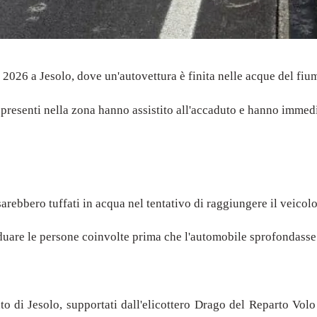
026 a Jesolo, dove un'autovettura è finita nelle acque del fiume 
 presenti nella zona hanno assistito all'accaduto e hanno immed
sarebbero tuffati in acqua nel tentativo di raggiungere il veicolo
viduare le persone coinvolte prima che l'automobile sprofondass
nto di Jesolo, supportati dall'elicottero Drago del Reparto Vo