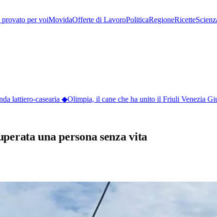
provato per voi
Movida
Offerte di Lavoro
Politica
Regione
Ricette
Scienz
 lattiero-casearia
◆
Olimpia, il cane che ha unito il Friuli Venezia Giu
ecuperata una persona senza vita