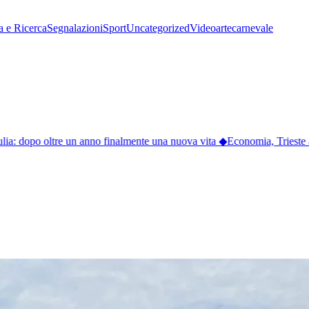
a e Ricerca
Segnalazioni
Sport
Uncategorized
Video
arte
carnevale
lia: dopo oltre un anno finalmente una nuova vita
◆
Economia, Trieste ac