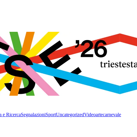
a e Ricerca
Segnalazioni
Sport
Uncategorized
Video
arte
carnevale