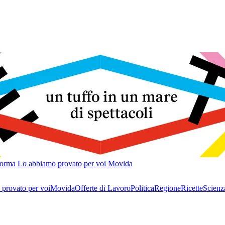
forma
Lo abbiamo provato per voi
Movida
provato per voi
Movida
Offerte di Lavoro
Politica
Regione
Ricette
Scienz