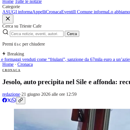
Home
Tutte le notizie
Categorie
ASUGI informa
Appelli
Cronaca
Eventi
Il Comune informa
Lo abbiamo 
Cerca su Trieste Cafe
Cerca
Premi
per chiudere
Esc
Breaking
 formaggi venduti come “friulani”, sanzione da 67mila euro a un’azienda
Home
·
Cronaca
CRONACA
Jesolo, auto precipita nel Sile e affonda: r
redazione
·
21 giugno 2026 alle ore 12:59