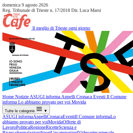
domenica 9 agosto 2026
Reg. Tribunale di Trieste n. 17/2018
Dir. Luca Marsi
Il meglio di Trieste ogni giorno
Home
Notizie
ASUGI informa
Appelli
Cronaca
Eventi
Il Comune
informa
Lo abbiamo provato per voi
Movida
Tutte le categorie
▼
ASUGI informa
Appelli
Cronaca
Eventi
Il Comune informa
Lo
abbiamo provato per voi
Movida
Offerte di
Lavoro
Politica
Regione
Ricette
Scienza e
Ricerca
Segnalazioni
Sport
Uncategorized
Video
arte
carnevale