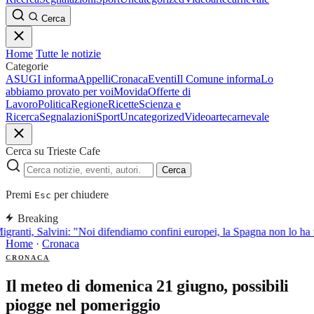
Cerca
Home
Tutte le notizie
Categorie
ASUGI informa
Appelli
Cronaca
Eventi
Il Comune informa
Lo
abbiamo provato per voi
Movida
Offerte di
Lavoro
Politica
Regione
Ricette
Scienza e
Ricerca
Segnalazioni
Sport
Uncategorized
Video
arte
carnevale
Cerca su Trieste Cafe
Cerca
Premi
per chiudere
Esc
Breaking
granti, Salvini: "Noi difendiamo confini europei, la Spagna non lo ha f
Home
·
Cronaca
CRONACA
Il meteo di domenica 21 giugno, possibili
piogge nel pomeriggio