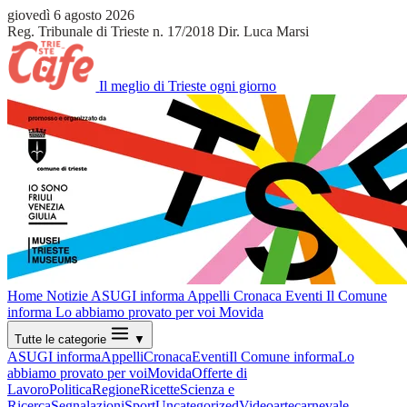
giovedì 6 agosto 2026
Reg. Tribunale di Trieste n. 17/2018
Dir. Luca Marsi
Il meglio di Trieste ogni giorno
Home
Notizie
ASUGI informa
Appelli
Cronaca
Eventi
Il Comune
informa
Lo abbiamo provato per voi
Movida
Tutte le categorie
▼
ASUGI informa
Appelli
Cronaca
Eventi
Il Comune informa
Lo
abbiamo provato per voi
Movida
Offerte di
Lavoro
Politica
Regione
Ricette
Scienza e
Ricerca
Segnalazioni
Sport
Uncategorized
Video
arte
carnevale