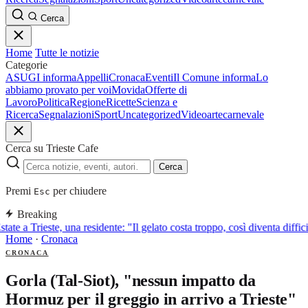
Cerca
Home
Tutte le notizie
Categorie
ASUGI informa
Appelli
Cronaca
Eventi
Il Comune informa
Lo
abbiamo provato per voi
Movida
Offerte di
Lavoro
Politica
Regione
Ricette
Scienza e
Ricerca
Segnalazioni
Sport
Uncategorized
Video
arte
carnevale
Cerca su Trieste Cafe
Cerca
Premi
per chiudere
Esc
Breaking
tate a Trieste, una residente: "Il gelato costa troppo, così diventa diffi
Home
·
Cronaca
CRONACA
Gorla (Tal-Siot), "nessun impatto da
Hormuz per il greggio in arrivo a Trieste"