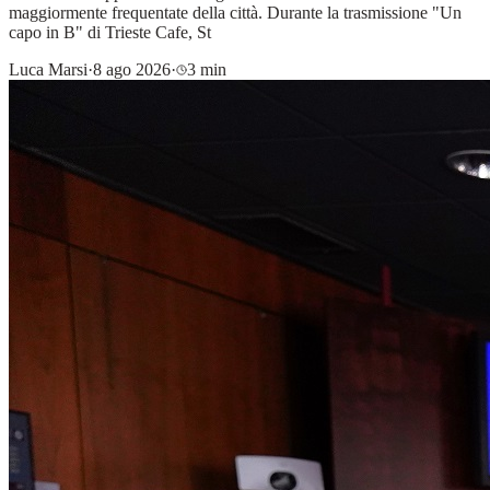
maggiormente frequentate della città. Durante la trasmissione "Un
capo in B" di Trieste Cafe, St
Luca Marsi
·
8 ago 2026
·
3 min