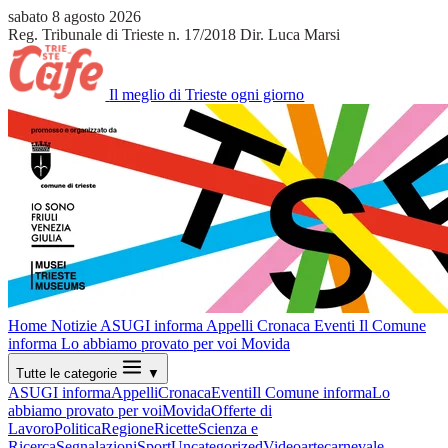
sabato 8 agosto 2026
Reg. Tribunale di Trieste n. 17/2018
Dir. Luca Marsi
Il meglio di Trieste ogni giorno
Home
Notizie
ASUGI informa
Appelli
Cronaca
Eventi
Il Comune
informa
Lo abbiamo provato per voi
Movida
Tutte le categorie
▼
ASUGI informa
Appelli
Cronaca
Eventi
Il Comune informa
Lo
abbiamo provato per voi
Movida
Offerte di
Lavoro
Politica
Regione
Ricette
Scienza e
Ricerca
Segnalazioni
Sport
Uncategorized
Video
arte
carnevale