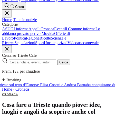
Cerca
Home
Tutte le notizie
Categorie
ASUGI informa
Appelli
Cronaca
Eventi
Il Comune informa
Lo
abbiamo provato per voi
Movida
Offerte di
Lavoro
Politica
Regione
Ricette
Scienza e
Ricerca
Segnalazioni
Sport
Uncategorized
Video
arte
carnevale
Cerca su Trieste Cafe
Cerca
Premi
per chiudere
Esc
Breaking
rieste sul tetto d’Europa: Elisa Cosetti e Andrea Barnaba conquistano d
Home
·
Cronaca
CRONACA
Cosa fare a Trieste quando piove: idee,
luoghi e angoli da scoprire anche col