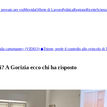
provato per voi
Movida
Offerte di Lavoro
Politica
Regione
Ricette
Scienz
 dalla cartomante» (VIDEO)
◆
Trieste, perde il controllo allo svincolo di 
i? A Gorizia ecco chi ha risposto