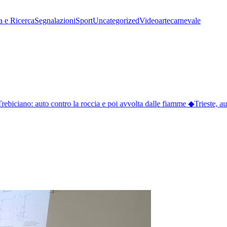
a e Ricerca
Segnalazioni
Sport
Uncategorized
Video
arte
carnevale
Trebiciano: auto contro la roccia e poi avvolta dalle fiamme
◆
Trieste, aut