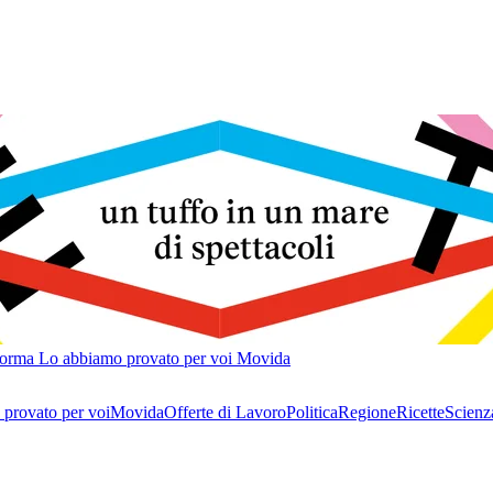
forma
Lo abbiamo provato per voi
Movida
provato per voi
Movida
Offerte di Lavoro
Politica
Regione
Ricette
Scienz