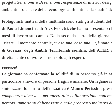
progetti
Senshome
e
Besenshome
, esperienze di interior des
ambienti protesici e delle tecnologie abilitanti per la qualità de
Protagonisti inattesi della mattinata sono stati gli studenti de
di
Paola Limoncin
e di
Alex Ferletti
, che hanno presentato i 
mesi di lavoro sul campo. Nella seconda parte della giornat
Trieste. Il momento centrale,
"Casa mia, casa mia…"
, è stat
di Gorizia
, degli
Ambiti Territoriali isontini
, dell’
ATER
, 
direttamente coinvolte — non solo agli esperti.
Pubblicità
La giornata ha confermato la solidità di un percorso già in at
particolare a favore di persone fragili e anziane. Un legame is
sintetizzare lo spirito dell'iniziativa è
Mauro Perissini
, pres
competenze diversi — ma aperti alla collaborazione concret
percorsi importanti di benessere e reale progresso inclusivo d