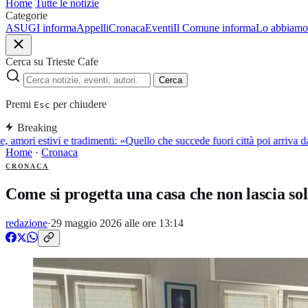
Home
Tutte le notizie
Categorie
ASUGI informa
Appelli
Cronaca
Eventi
Il Comune informa
Lo abbiamo 
Cerca su Trieste Cafe
Cerca
Premi
per chiudere
Esc
Breaking
, amori estivi e tradimenti: «Quello che succede fuori città poi arriva
Home
·
Cronaca
CRONACA
Come si progetta una casa che non lascia sol
redazione
·
29 maggio 2026 alle ore 13:14