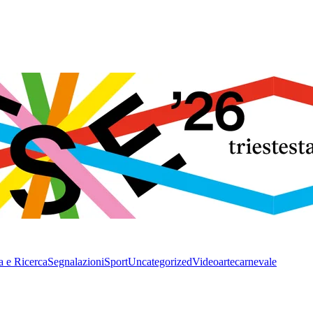
a e Ricerca
Segnalazioni
Sport
Uncategorized
Video
arte
carnevale