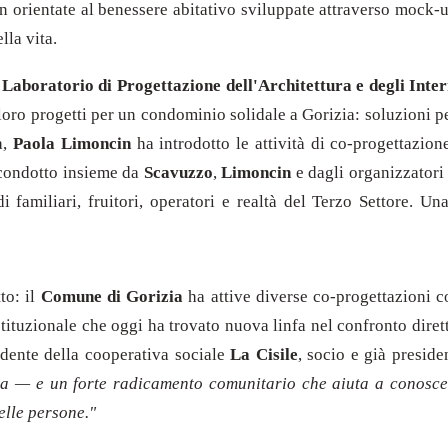
ign orientate al benessere abitativo sviluppate attraverso mock-
lla vita.
l
Laboratorio di Progettazione dell'Architettura e degli Inter
loro progetti per un condominio solidale a Gorizia: soluzioni pe
a,
Paola Limoncin
ha introdotto le attività di co-progettazion
o condotto insieme da
Scavuzzo
,
Limoncin
e dagli organizzatori
di familiari, fruitori, operatori e realtà del Terzo Settore. U
to: il
Comune di Gorizia
ha attive diverse co-progettazioni c
tituzionale che oggi ha trovato nuova linfa nel confronto dirett
idente della cooperativa sociale
La Cisile
, socio e già presid
a — e un forte radicamento comunitario che aiuta a conoscere 
elle persone."