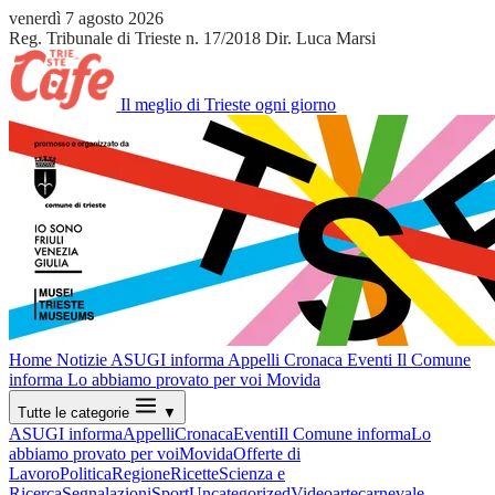
venerdì 7 agosto 2026
Reg. Tribunale di Trieste n. 17/2018
Dir. Luca Marsi
Il meglio di Trieste ogni giorno
Home
Notizie
ASUGI informa
Appelli
Cronaca
Eventi
Il Comune
informa
Lo abbiamo provato per voi
Movida
Tutte le categorie
▼
ASUGI informa
Appelli
Cronaca
Eventi
Il Comune informa
Lo
abbiamo provato per voi
Movida
Offerte di
Lavoro
Politica
Regione
Ricette
Scienza e
Ricerca
Segnalazioni
Sport
Uncategorized
Video
arte
carnevale