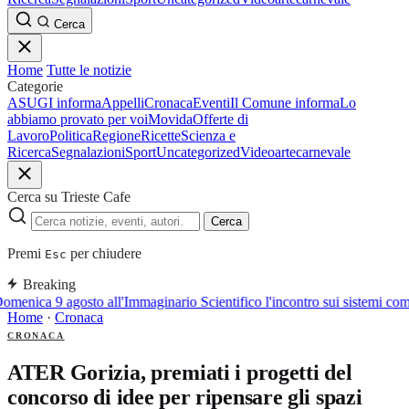
Cerca
Home
Tutte le notizie
Categorie
ASUGI informa
Appelli
Cronaca
Eventi
Il Comune informa
Lo
abbiamo provato per voi
Movida
Offerte di
Lavoro
Politica
Regione
Ricette
Scienza e
Ricerca
Segnalazioni
Sport
Uncategorized
Video
arte
carnevale
Cerca su Trieste Cafe
Cerca
Premi
per chiudere
Esc
Breaking
omenica 9 agosto all'Immaginario Scientifico l'incontro sui sistemi com
Home
·
Cronaca
CRONACA
ATER Gorizia, premiati i progetti del
concorso di idee per ripensare gli spazi