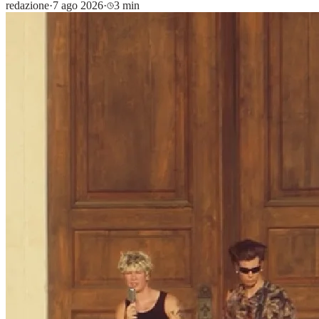
redazione
·
7 ago 2026
·
3 min