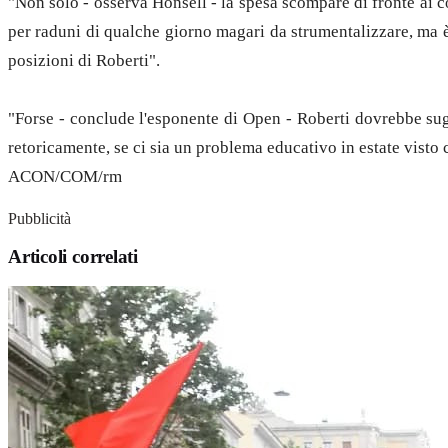
"Non solo - osserva Honsell - la spesa scompare di fronte ai cos
per raduni di qualche giorno magari da strumentalizzare, ma è 
posizioni di Roberti".
"Forse - conclude l'esponente di Open - Roberti dovrebbe sug
retoricamente, se ci sia un problema educativo in estate visto c
ACON/COM/rm
Pubblicità
Articoli correlati