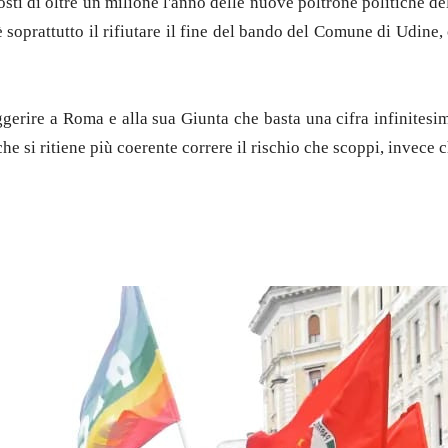
ti di oltre un milione l'anno delle nuove poltrone politiche dell
soprattutto il rifiutare il fine del bando del Comune di Udine, c
gerire a Roma e alla sua Giunta che basta una cifra infinitesim
he si ritiene più coerente correre il rischio che scoppi, invece 