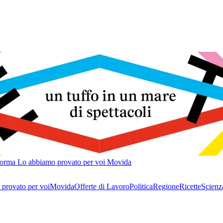
forma
Lo abbiamo provato per voi
Movida
provato per voi
Movida
Offerte di Lavoro
Politica
Regione
Ricette
Scienz