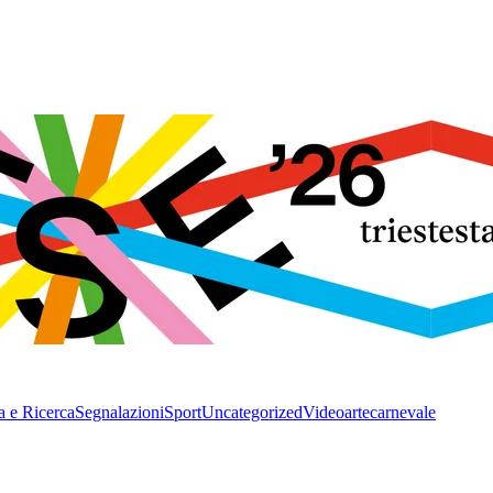
a e Ricerca
Segnalazioni
Sport
Uncategorized
Video
arte
carnevale