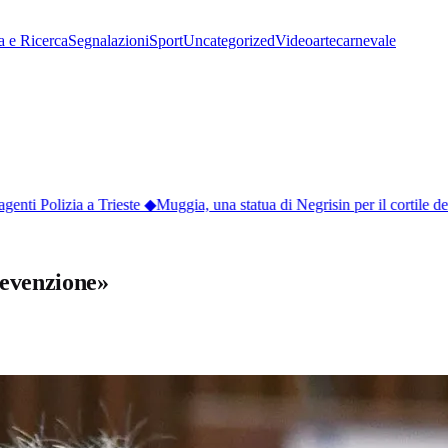
a e Ricerca
Segnalazioni
Sport
Uncategorized
Video
arte
carnevale
enti Polizia a Trieste
◆
Muggia, una statua di Negrisin per il cortile del
prevenzione»