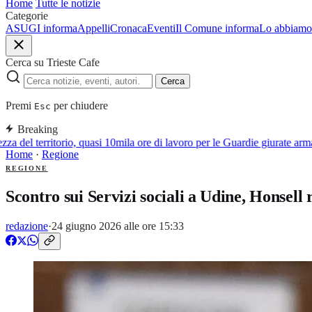
Home
Tutte le notizie
Categorie
ASUGI informa
Appelli
Cronaca
Eventi
Il Comune informa
Lo abbiamo 
Cerca su Trieste Cafe
Cerca
Premi
per chiudere
Esc
Breaking
a del territorio, quasi 10mila ore di lavoro per le Guardie giurate armat
Home
·
Regione
REGIONE
Scontro sui Servizi sociali a Udine, Honsell
redazione
·
24 giugno 2026 alle ore 15:33