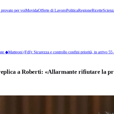
provato per voi
Movida
Offerte di Lavoro
Politica
Regione
Ricette
Scienz
e
◆
Matteoni (FdI): Sicurezza e controllo confini priorità, in arrivo 55 ag
 replica a Roberti: «Allarmante rifiutare la 