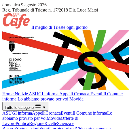
domenica 9 agosto 2026
Reg. Tribunale di Trieste n. 17/2018
Dir. Luca Marsi
Il meglio di Trieste ogni giorno
Home
Notizie
ASUGI informa
Appelli
Cronaca
Eventi
Il Comune
informa
Lo abbiamo provato per voi
Movida
Tutte le categorie
▼
ASUGI informa
Appelli
Cronaca
Eventi
Il Comune informa
Lo
abbiamo provato per voi
Movida
Offerte di
Lavoro
Politica
Regione
Ricette
Scienza e
Ricerca
Segnalazioni
Sport
Uncategorized
Video
arte
carnevale