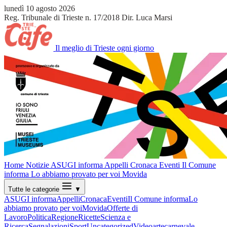
lunedì 10 agosto 2026
Reg. Tribunale di Trieste n. 17/2018
Dir. Luca Marsi
Il meglio di Trieste ogni giorno
Home
Notizie
ASUGI informa
Appelli
Cronaca
Eventi
Il Comune
informa
Lo abbiamo provato per voi
Movida
Tutte le categorie
▼
ASUGI informa
Appelli
Cronaca
Eventi
Il Comune informa
Lo
abbiamo provato per voi
Movida
Offerte di
Lavoro
Politica
Regione
Ricette
Scienza e
Ricerca
Segnalazioni
Sport
Uncategorized
Video
arte
carnevale