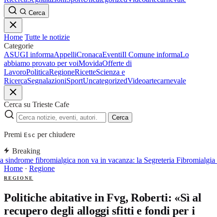
Cerca
Home
Tutte le notizie
Categorie
ASUGI informa
Appelli
Cronaca
Eventi
Il Comune informa
Lo
abbiamo provato per voi
Movida
Offerte di
Lavoro
Politica
Regione
Ricette
Scienza e
Ricerca
Segnalazioni
Sport
Uncategorized
Video
arte
carnevale
Cerca su Trieste Cafe
Cerca
Premi
per chiudere
Esc
Breaking
 sindrome fibromialgica non va in vacanza: la Segreteria Fibromialgi
Home
·
Regione
REGIONE
Politiche abitative in Fvg, Roberti: «Sì al
recupero degli alloggi sfitti e fondi per i