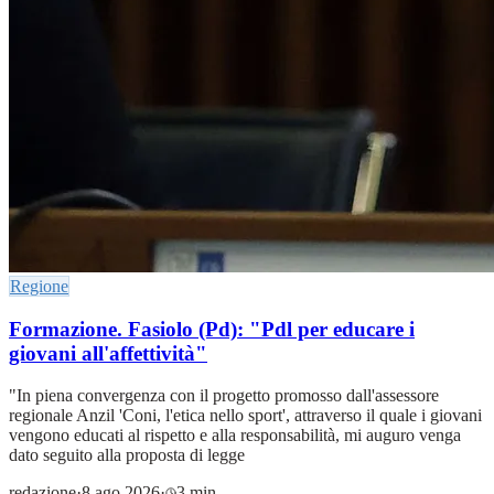
Regione
Formazione. Fasiolo (Pd): "Pdl per educare i
giovani all'affettività"
"In piena convergenza con il progetto promosso dall'assessore
regionale Anzil 'Coni, l'etica nello sport', attraverso il quale i giovani
vengono educati al rispetto e alla responsabilità, mi auguro venga
dato seguito alla proposta di legge
redazione
·
8 ago 2026
·
3 min