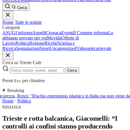
Cerca
Home
Tutte le notizie
Categorie
ASUGI informa
Appelli
Cronaca
Eventi
Il Comune informa
Lo
abbiamo provato per voi
Movida
Offerte di
Lavoro
Politica
Regione
Ricette
Scienza e
Ricerca
Segnalazioni
Sport
Uncategorized
Video
arte
carnevale
Cerca su Trieste Cafe
Cerca
Premi
per chiudere
Esc
Breaking
curezza, Renzi: "Rischio estremismo islamico in Italia ma non viene d
Home
·
Politica
POLITICA
Trieste e rotta balcanica, Giacomelli: “I
controlli ai confini stanno producendo