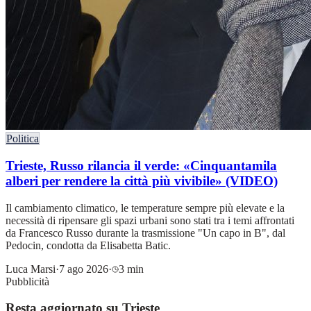
Politica
Trieste, Russo rilancia il verde: «Cinquantamila
alberi per rendere la città più vivibile» (VIDEO)
Il cambiamento climatico, le temperature sempre più elevate e la
necessità di ripensare gli spazi urbani sono stati tra i temi affrontati
da Francesco Russo durante la trasmissione "Un capo in B", dal
Pedocin, condotta da Elisabetta Batic.
Luca Marsi
·
7 ago 2026
·
3 min
Pubblicità
Resta aggiornato su Trieste