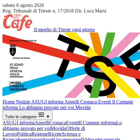
sabato 8 agosto 2026
Reg. Tribunale di Trieste n. 17/2018
Dir. Luca Marsi
Il meglio di Trieste ogni giorno
Home
Notizie
ASUGI informa
Appelli
Cronaca
Eventi
Il Comune
informa
Lo abbiamo provato per voi
Movida
Tutte le categorie
▼
ASUGI informa
Appelli
Cronaca
Eventi
Il Comune informa
Lo
abbiamo provato per voi
Movida
Offerte di
Lavoro
Politica
Regione
Ricette
Scienza e
Ricerca
Segnalazioni
Sport
Uncategorized
Video
arte
carnevale