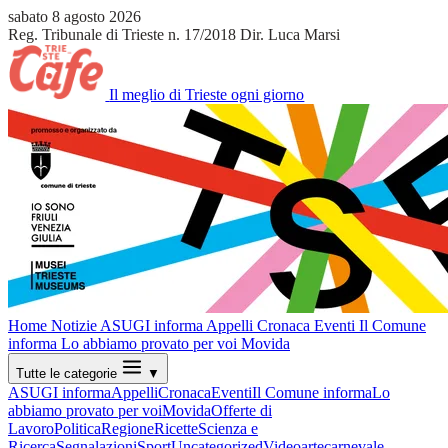
sabato 8 agosto 2026
Reg. Tribunale di Trieste n. 17/2018
Dir. Luca Marsi
Il meglio di Trieste ogni giorno
Home
Notizie
ASUGI informa
Appelli
Cronaca
Eventi
Il Comune
informa
Lo abbiamo provato per voi
Movida
Tutte le categorie
▼
ASUGI informa
Appelli
Cronaca
Eventi
Il Comune informa
Lo
abbiamo provato per voi
Movida
Offerte di
Lavoro
Politica
Regione
Ricette
Scienza e
Ricerca
Segnalazioni
Sport
Uncategorized
Video
arte
carnevale