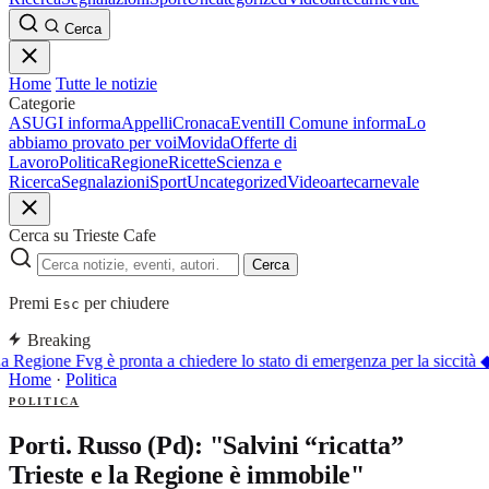
Cerca
Home
Tutte le notizie
Categorie
ASUGI informa
Appelli
Cronaca
Eventi
Il Comune informa
Lo
abbiamo provato per voi
Movida
Offerte di
Lavoro
Politica
Regione
Ricette
Scienza e
Ricerca
Segnalazioni
Sport
Uncategorized
Video
arte
carnevale
Cerca su Trieste Cafe
Cerca
Premi
per chiudere
Esc
Breaking
a Regione Fvg è pronta a chiedere lo stato di emergenza per la siccità
Home
·
Politica
POLITICA
Porti. Russo (Pd): "Salvini “ricatta”
Trieste e la Regione è immobile"