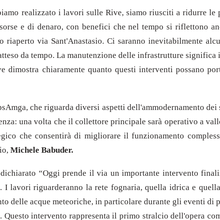
o realizzato i lavori sulle Rive, siamo riusciti a ridurre le 
isorse e di denaro, con benefici che nel tempo si riflettono anc
iaperto via Sant'Anastasio. Ci saranno inevitabilmente alcun
atteso da tempo. La manutenzione delle infrastrutture significa
ve dimostra chiaramente quanto questi interventi possano porta
sAmga, che riguarda diversi aspetti dell'ammodernamento dei sot
nza: una volta che il collettore principale sarà operativo a valle
gico che consentirà di migliorare il funzionamento complessiv
rio,
Michele Babuder.
dichiarato “Oggi prende il via un importante intervento finaliz
 lavori riguarderanno la rete fognaria, quella idrica e quella
ento delle acque meteoriche, in particolare durante gli eventi di
. Questo intervento rappresenta il primo stralcio dell'opera com