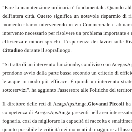
“
Fare la manutenzione ordinaria è fondamentale. Quando abbiam
dell'intera città. Questo significa un notevole risparmio di r
momento stiamo intervenendo in via Commerciale e abbiamo r
intervento necessario per risolvere un problema importante e 
efficienza e minori sprechi. L'esperienza dei lavori sulle Ri
Cittadino
durante il sopralluogo.
“
Si tratta di un intervento funzionale, condiviso con AcegasAp
prendono avvio dalla parte bassa secondo un criterio di efficie
le acque in modo più efficace. È quindi un intervento strate
sottoservizi”, ha aggiunto l'assessore alle Politiche del territo
Il direttore delle reti di AcagsApsAmga,
Giovanni Piccoli
ha 
competenza di AcegasApsAmga presenti nell'area interessata. I
fognaria, così da migliorare la capacità di raccolta e smaltim
quanto possibile le criticità nei momenti di maggiore afflusso