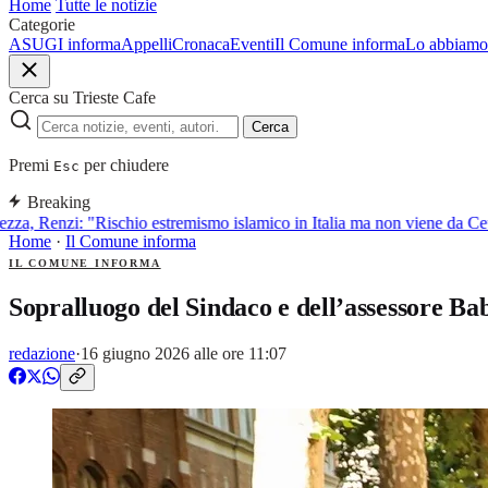
Home
Tutte le notizie
Categorie
ASUGI informa
Appelli
Cronaca
Eventi
Il Comune informa
Lo abbiamo 
Cerca su Trieste Cafe
Cerca
Premi
per chiudere
Esc
Breaking
za, Renzi: "Rischio estremismo islamico in Italia ma non viene da Ceu
Home
·
Il Comune informa
IL COMUNE INFORMA
Sopralluogo del Sindaco e dell’assessore B
redazione
·
16 giugno 2026 alle ore 11:07