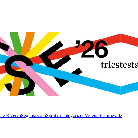
a e Ricerca
Segnalazioni
Sport
Uncategorized
Video
arte
carnevale