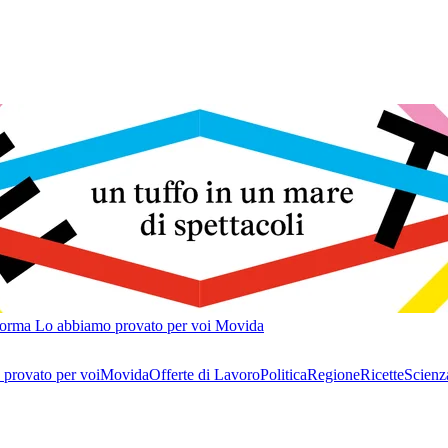
forma
Lo abbiamo provato per voi
Movida
provato per voi
Movida
Offerte di Lavoro
Politica
Regione
Ricette
Scienz