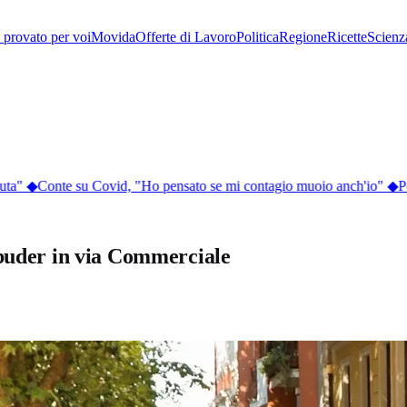
provato per voi
Movida
Offerte di Lavoro
Politica
Regione
Ricette
Scienz
ta"
◆
Conte su Covid, "Ho pensato se mi contagio muoio anch'io"
◆
Per
abuder in via Commerciale