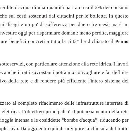
perdite d'acqua di una quantità pari a circa il 2% dei consumi
he sui costi sostenuti dai cittadini per le bollette.
In questo
i disagi e un po' di sofferenza per due o tre mesi, ma è un
 investire oggi per risparmiare domani: meno perdite, maggiore
re benefici concreti a tutta la città” ha dichiarato il
Primo
toservizi, con particolare attenzione alla rete idrica.
I lavori
, anche i tratti sovrastanti potranno convogliare e far defluire
o della rete e di rendere più efficiente l'intero sistema dei
zato al completo rifacimento delle infrastrutture interrate di
 elettrica.
L'obiettivo principale è il potenziamento della rete
 pioggia intensa e le cosiddette “bombe d'acqua”, riducendo per
plessiva. Da oggi entra quindi in vigore la chiusura del tratto