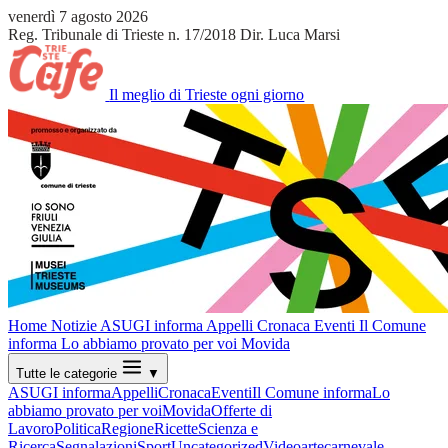
venerdì 7 agosto 2026
Reg. Tribunale di Trieste n. 17/2018
Dir. Luca Marsi
Il meglio di Trieste ogni giorno
Home
Notizie
ASUGI informa
Appelli
Cronaca
Eventi
Il Comune
informa
Lo abbiamo provato per voi
Movida
Tutte le categorie
▼
ASUGI informa
Appelli
Cronaca
Eventi
Il Comune informa
Lo
abbiamo provato per voi
Movida
Offerte di
Lavoro
Politica
Regione
Ricette
Scienza e
Ricerca
Segnalazioni
Sport
Uncategorized
Video
arte
carnevale