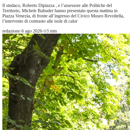
Il sindaco, Roberto Dipiazza , e l’assessore alle Politiche del
Territorio, Michele Babuder hanno presentato questa mattina in
Piazza Venezia, di fronte all’ingresso del Civico Museo Revoltella,
l’intervento di contrasto alle isole di calor
redazione
·
6 ago 2026
·
3 min