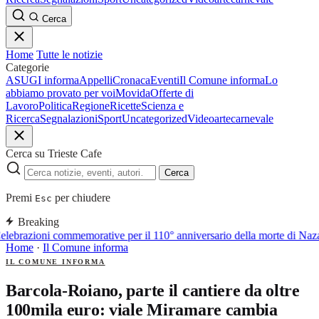
Cerca
Home
Tutte le notizie
Categorie
ASUGI informa
Appelli
Cronaca
Eventi
Il Comune informa
Lo
abbiamo provato per voi
Movida
Offerte di
Lavoro
Politica
Regione
Ricette
Scienza e
Ricerca
Segnalazioni
Sport
Uncategorized
Video
arte
carnevale
Cerca su Trieste Cafe
Cerca
Premi
per chiudere
Esc
Breaking
lebrazioni commemorative per il 110° anniversario della morte di Naz
Home
·
Il Comune informa
IL COMUNE INFORMA
Barcola-Roiano, parte il cantiere da oltre
100mila euro: viale Miramare cambia