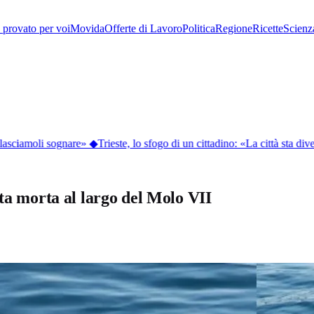
provato per voi
Movida
Offerte di Lavoro
Politica
Regione
Ricette
Scienz
asciamoli sognare»
◆
Trieste, lo sfogo di un cittadino: «La città sta diven
tta morta al largo del Molo VII