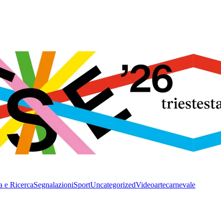
a e Ricerca
Segnalazioni
Sport
Uncategorized
Video
arte
carnevale