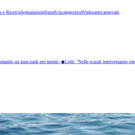
a e Ricerca
Segnalazioni
Sport
Uncategorized
Video
arte
carnevale
tando un luna park per turisti»
◆
Lodi: "Nelle scuole interveniamo ogni 