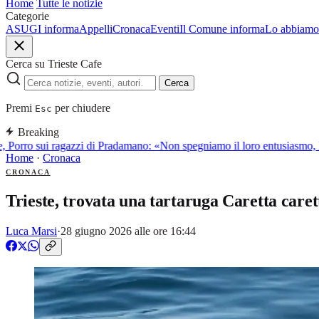
Home
Tutte le notizie
Categorie
ASUGI informa
Appelli
Cronaca
Eventi
Il Comune informa
Lo abbiamo 
Cerca su Trieste Cafe
Cerca
Premi
per chiudere
Esc
Breaking
 Porro sui ragazzi di Pradamano: «Non spegniamo il loro entusiasmo, l
Home
·
Cronaca
CRONACA
Trieste, trovata una tartaruga Caretta care
Luca Marsi
·
28 giugno 2026 alle ore 16:44