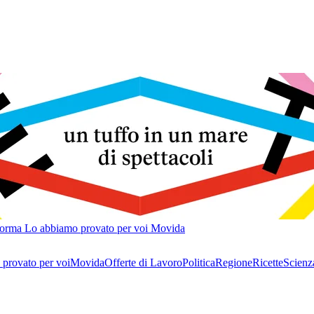
forma
Lo abbiamo provato per voi
Movida
provato per voi
Movida
Offerte di Lavoro
Politica
Regione
Ricette
Scienz