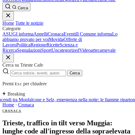
Cerca
Home
Tutte le notizie
Categorie
ASUGI informa
Appelli
Cronaca
Eventi
Il Comune informa
Lo
abbiamo provato per voi
Movida
Offerte di
Lavoro
Politica
Regione
Ricette
Scienza e
Ricerca
Segnalazioni
Sport
Uncategorized
Video
arte
carnevale
Cerca su Trieste Cafe
Cerca
Premi
per chiudere
Esc
Breaking
cendi tra Monfalcone e Selz, emergenza nella notte: le fiamme ripartono
Home
·
Cronaca
CRONACA
Trieste, traffico in tilt verso Muggia:
lunghe code all'ingresso della sopraelevata