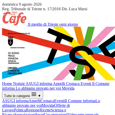
domenica 9 agosto 2026
Reg. Tribunale di Trieste n. 17/2018
Dir. Luca Marsi
Il meglio di Trieste ogni giorno
Home
Notizie
ASUGI informa
Appelli
Cronaca
Eventi
Il Comune
informa
Lo abbiamo provato per voi
Movida
Tutte le categorie
▼
ASUGI informa
Appelli
Cronaca
Eventi
Il Comune informa
Lo
abbiamo provato per voi
Movida
Offerte di
Lavoro
Politica
Regione
Ricette
Scienza e
Ricerca
Segnalazioni
Sport
Uncategorized
Video
arte
carnevale