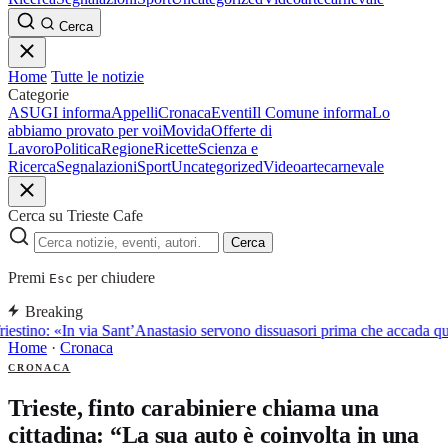
Cerca
Home
Tutte le notizie
Categorie
ASUGI informa
Appelli
Cronaca
Eventi
Il Comune informa
Lo
abbiamo provato per voi
Movida
Offerte di
Lavoro
Politica
Regione
Ricette
Scienza e
Ricerca
Segnalazioni
Sport
Uncategorized
Video
arte
carnevale
Cerca su Trieste Cafe
Cerca
Premi
per chiudere
Esc
Breaking
iestino: «In via Sant’Anastasio servono dissuasori prima che accada q
Home
·
Cronaca
CRONACA
Trieste, finto carabiniere chiama una
cittadina: “La sua auto è coinvolta in una