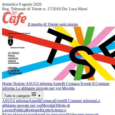
domenica 9 agosto 2026
Reg. Tribunale di Trieste n. 17/2018
Dir. Luca Marsi
Il meglio di Trieste ogni giorno
Home
Notizie
ASUGI informa
Appelli
Cronaca
Eventi
Il Comune
informa
Lo abbiamo provato per voi
Movida
Tutte le categorie
▼
ASUGI informa
Appelli
Cronaca
Eventi
Il Comune informa
Lo
abbiamo provato per voi
Movida
Offerte di
Lavoro
Politica
Regione
Ricette
Scienza e
Ricerca
Segnalazioni
Sport
Uncategorized
Video
arte
carnevale