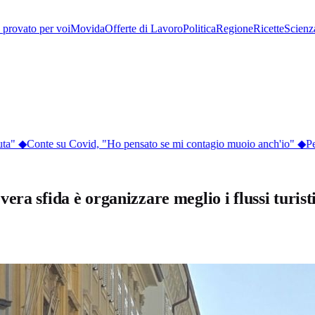
provato per voi
Movida
Offerte di Lavoro
Politica
Regione
Ricette
Scienz
ta"
◆
Conte su Covid, "Ho pensato se mi contagio muoio anch'io"
◆
Perc
era sfida è organizzare meglio i flussi turis