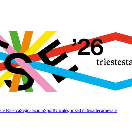
a e Ricerca
Segnalazioni
Sport
Uncategorized
Video
arte
carnevale