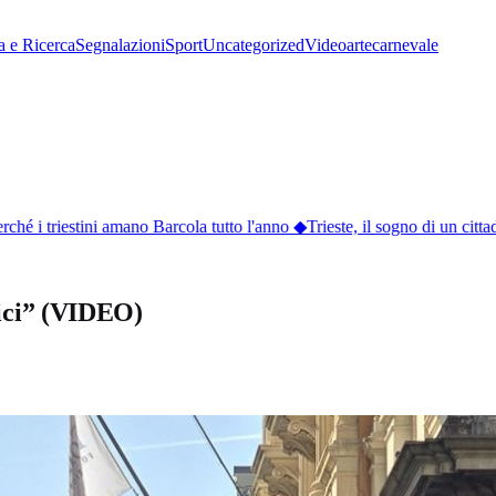
a e Ricerca
Segnalazioni
Sport
Uncategorized
Video
arte
carnevale
hé i triestini amano Barcola tutto l'anno
◆
Trieste, il sogno di un citta
tici” (VIDEO)