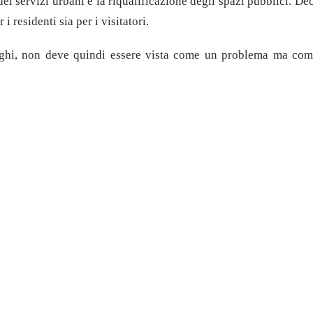
ei servizi urbani e la riqualificazione degli spazi pubblici. Dec
 residenti sia per i visitatori.
berghi, non deve quindi essere vista come un problema ma c