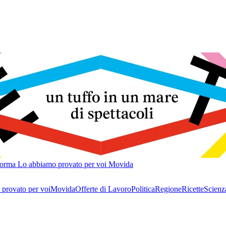
forma
Lo abbiamo provato per voi
Movida
provato per voi
Movida
Offerte di Lavoro
Politica
Regione
Ricette
Scienz