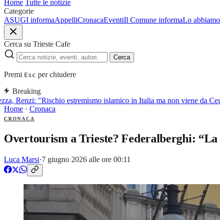
Home
Tutte le notizie
Categorie
ASUGI informa
Appelli
Cronaca
Eventi
Il Comune informa
Lo abbiamo 
Cerca su Trieste Cafe
Cerca
Premi
per chiudere
Esc
Breaking
za, Renzi: "Rischio estremismo islamico in Italia ma non viene da Ceu
Home
·
Cronaca
CRONACA
Overtourism a Trieste? Federalberghi: “La v
Luca Marsi
·
7 giugno 2026 alle ore 00:11