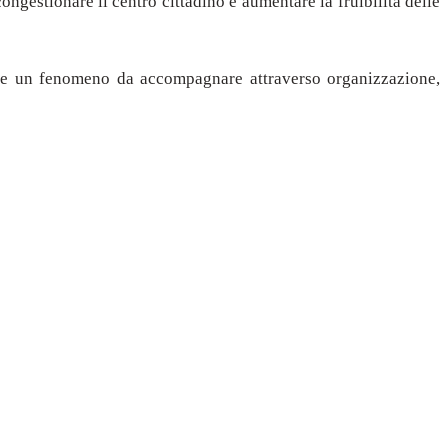
ongestionare il centro cittadino e aumentare la fruibilità delle
ome un fenomeno da accompagnare attraverso organizzazione,