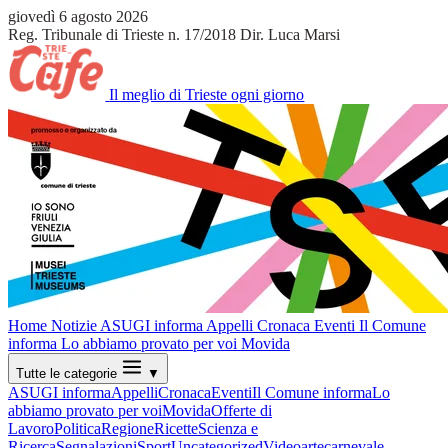
giovedì 6 agosto 2026
Reg. Tribunale di Trieste n. 17/2018
Dir. Luca Marsi
Il meglio di Trieste ogni giorno
Home
Notizie
ASUGI informa
Appelli
Cronaca
Eventi
Il Comune
informa
Lo abbiamo provato per voi
Movida
Tutte le categorie
▼
ASUGI informa
Appelli
Cronaca
Eventi
Il Comune informa
Lo
abbiamo provato per voi
Movida
Offerte di
Lavoro
Politica
Regione
Ricette
Scienza e
Ricerca
Segnalazioni
Sport
Uncategorized
Video
arte
carnevale