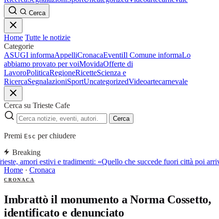
Cerca
Home
Tutte le notizie
Categorie
ASUGI informa
Appelli
Cronaca
Eventi
Il Comune informa
Lo
abbiamo provato per voi
Movida
Offerte di
Lavoro
Politica
Regione
Ricette
Scienza e
Ricerca
Segnalazioni
Sport
Uncategorized
Video
arte
carnevale
Cerca su Trieste Cafe
Cerca
Premi
per chiudere
Esc
Breaking
ieste, amori estivi e tradimenti: «Quello che succede fuori città poi a
Home
·
Cronaca
CRONACA
Imbrattò il monumento a Norma Cossetto,
identificato e denunciato