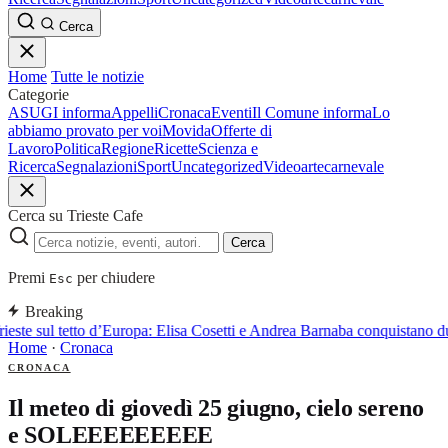
Cerca
Home
Tutte le notizie
Categorie
ASUGI informa
Appelli
Cronaca
Eventi
Il Comune informa
Lo
abbiamo provato per voi
Movida
Offerte di
Lavoro
Politica
Regione
Ricette
Scienza e
Ricerca
Segnalazioni
Sport
Uncategorized
Video
arte
carnevale
Cerca su Trieste Cafe
Cerca
Premi
per chiudere
Esc
Breaking
ieste sul tetto d’Europa: Elisa Cosetti e Andrea Barnaba conquistano d
Home
·
Cronaca
CRONACA
Il meteo di giovedì 25 giugno, cielo sereno
e SOLEEEEEEEEE