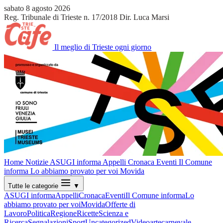
sabato 8 agosto 2026
Reg. Tribunale di Trieste n. 17/2018
Dir. Luca Marsi
Il meglio di Trieste ogni giorno
Home
Notizie
ASUGI informa
Appelli
Cronaca
Eventi
Il Comune
informa
Lo abbiamo provato per voi
Movida
Tutte le categorie
▼
ASUGI informa
Appelli
Cronaca
Eventi
Il Comune informa
Lo
abbiamo provato per voi
Movida
Offerte di
Lavoro
Politica
Regione
Ricette
Scienza e
Ricerca
Segnalazioni
Sport
Uncategorized
Video
arte
carnevale