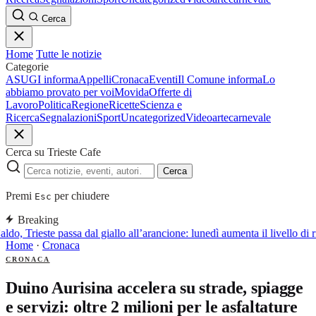
Cerca
Home
Tutte le notizie
Categorie
ASUGI informa
Appelli
Cronaca
Eventi
Il Comune informa
Lo
abbiamo provato per voi
Movida
Offerte di
Lavoro
Politica
Regione
Ricette
Scienza e
Ricerca
Segnalazioni
Sport
Uncategorized
Video
arte
carnevale
Cerca su Trieste Cafe
Cerca
Premi
per chiudere
Esc
Breaking
ldo, Trieste passa dal giallo all’arancione: lunedì aumenta il livello di 
Home
·
Cronaca
CRONACA
Duino Aurisina accelera su strade, spiagge
e servizi: oltre 2 milioni per le asfaltature