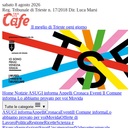
sabato 8 agosto 2026
Reg. Tribunale di Trieste n. 17/2018
Dir. Luca Marsi
Il meglio di Trieste ogni giorno
Home
Notizie
ASUGI informa
Appelli
Cronaca
Eventi
Il Comune
informa
Lo abbiamo provato per voi
Movida
Tutte le categorie
▼
ASUGI informa
Appelli
Cronaca
Eventi
Il Comune informa
Lo
abbiamo provato per voi
Movida
Offerte di
Lavoro
Politica
Regione
Ricette
Scienza e
Ricerca
Segnalazioni
Sport
Uncategorized
Video
arte
carnevale