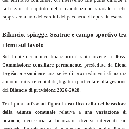
del territorio comunale. Un intervento che punta dunque a
rafforzare il capitolo della manutenzione stradale e che
rappresenta uno dei cardini del pacchetto di opere in esame.
Bilancio, spiagge, Seatrac e campo sportivo tra
i temi sul tavolo
Sul fronte economico-finanziario è stata invece la
Terza
Commissione consiliare permanente
, presieduta da
Elena
Legiša
, a esaminare una serie di provvedimenti di natura
amministrativa e contabile, legati in particolare alla gestione
del
Bilancio di previsione 2026-2028
.
Tra i punti affrontati figura la
ratifica della deliberazione
della Giunta comunale
relativa a una
variazione di
bilancio
, necessaria a finanziare diversi interventi sul
territorio. Le misure previste toccano ambiti molto diversi