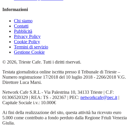
Informazioni
Chi siamo
Contatti
Pubblicità
Privacy Policy
Cookie Policy
Termini di servizio
Gestione Cookie
© 2026, Trieste Cafe. Tutti i diritti riservati.
Testata giornalistica online iscritta presso il Tribunale di Trieste –
Numero registrazione 17/2018 del 10 luglio 2018 - 2266/2018 V.G.
Direttore Luca Marsi.
Network Cafe S.R.L - Via Palestrina 10, 34133 Trieste | C.F:
01306520329 | REA: TS - 202367 | PEC:
networkcafe@pec.it
|
Capitale Sociale i.v.: 10.000€
Ai fini della realizzazione del sito, questa attività ha ricevuto euro
5.000 come contributo a fondo perduto dalla Regione Friuli Venezia
Giulia.