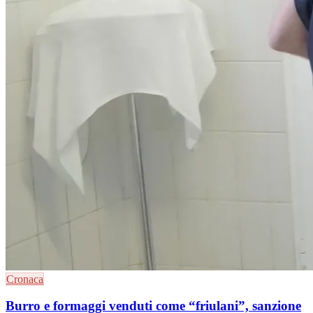
Cronaca
Burro e formaggi venduti come “friulani”, sanzione