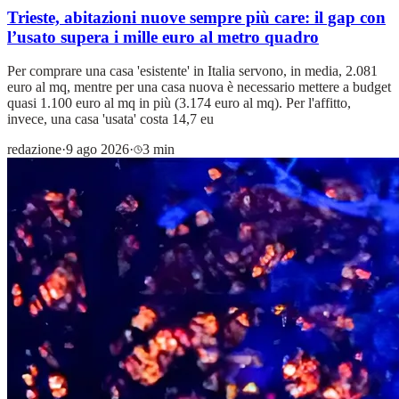
Trieste, abitazioni nuove sempre più care: il gap con
l’usato supera i mille euro al metro quadro
Per comprare una casa 'esistente' in Italia servono, in media, 2.081
euro al mq, mentre per una casa nuova è necessario mettere a budget
quasi 1.100 euro al mq in più (3.174 euro al mq). Per l'affitto,
invece, una casa 'usata' costa 14,7 eu
redazione
·
9 ago 2026
·
3 min