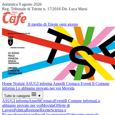
domenica 9 agosto 2026
Reg. Tribunale di Trieste n. 17/2018
Dir. Luca Marsi
Il meglio di Trieste ogni giorno
Home
Notizie
ASUGI informa
Appelli
Cronaca
Eventi
Il Comune
informa
Lo abbiamo provato per voi
Movida
Tutte le categorie
▼
ASUGI informa
Appelli
Cronaca
Eventi
Il Comune informa
Lo
abbiamo provato per voi
Movida
Offerte di
Lavoro
Politica
Regione
Ricette
Scienza e
Ricerca
Segnalazioni
Sport
Uncategorized
Video
arte
carnevale