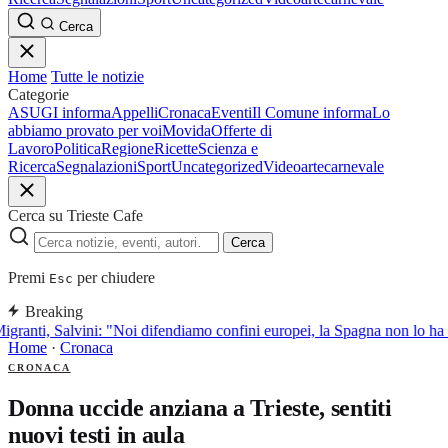
Cerca
Home
Tutte le notizie
Categorie
ASUGI informa
Appelli
Cronaca
Eventi
Il Comune informa
Lo
abbiamo provato per voi
Movida
Offerte di
Lavoro
Politica
Regione
Ricette
Scienza e
Ricerca
Segnalazioni
Sport
Uncategorized
Video
arte
carnevale
Cerca su Trieste Cafe
Cerca
Premi
per chiudere
Esc
Breaking
igranti, Salvini: "Noi difendiamo confini europei, la Spagna non lo ha f
Home
·
Cronaca
CRONACA
Donna uccide anziana a Trieste, sentiti
nuovi testi in aula