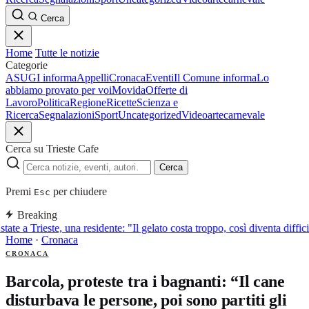
Cerca
Home
Tutte le notizie
Categorie
ASUGI informa
Appelli
Cronaca
Eventi
Il Comune informa
Lo
abbiamo provato per voi
Movida
Offerte di
Lavoro
Politica
Regione
Ricette
Scienza e
Ricerca
Segnalazioni
Sport
Uncategorized
Video
arte
carnevale
Cerca su Trieste Cafe
Cerca
Premi
per chiudere
Esc
Breaking
tate a Trieste, una residente: "Il gelato costa troppo, così diventa diffic
Home
·
Cronaca
CRONACA
Barcola, proteste tra i bagnanti: “Il cane
disturbava le persone, poi sono partiti gli