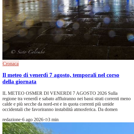
Cronaca
Il meteo di venerdì 7 agosto, temporali nel corso
della giornata
IL METEO OSMER DI VENERDI 7 AGOSTO 2026 Sulla
regione tra venerdì e sabato affluiranno nei bassi strati correnti meno
calde e più secche da nord-est e in quota correnti più umide
occidentali che favoriranno instabilità atmosferica. Da domen
redazione
·
6 ago 2026
·
3 min