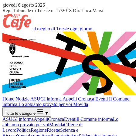
giovedì 6 agosto 2026
Reg. Tribunale di Trieste n. 17/2018
Dir. Luca Marsi
Il meglio di Trieste ogni giorno
Home
Notizie
ASUGI informa
Appelli
Cronaca
Eventi
Il Comune
informa
Lo abbiamo provato per voi
Movida
Tutte le categorie
▼
ASUGI informa
Appelli
Cronaca
Eventi
Il Comune informa
Lo
abbiamo provato per voi
Movida
Offerte di
Lavoro
Politica
Regione
Ricette
Scienza e
Ricerca
Segnalazioni
Sport
Uncategorized
Video
arte
carnevale