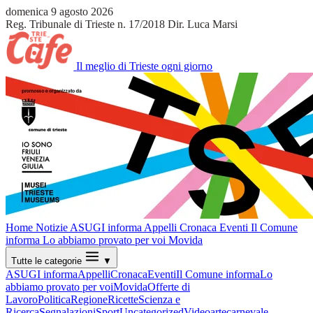
domenica 9 agosto 2026
Reg. Tribunale di Trieste n. 17/2018
Dir. Luca Marsi
Il meglio di Trieste ogni giorno
Home
Notizie
ASUGI informa
Appelli
Cronaca
Eventi
Il Comune
informa
Lo abbiamo provato per voi
Movida
Tutte le categorie
▼
ASUGI informa
Appelli
Cronaca
Eventi
Il Comune informa
Lo
abbiamo provato per voi
Movida
Offerte di
Lavoro
Politica
Regione
Ricette
Scienza e
Ricerca
Segnalazioni
Sport
Uncategorized
Video
arte
carnevale