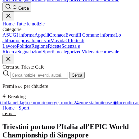
Cerca
Home
Tutte le notizie
Categorie
ASUGI informa
Appelli
Cronaca
Eventi
Il Comune informa
Lo
abbiamo provato per voi
Movida
Offerte di
Lavoro
Politica
Regione
Ricette
Scienza e
Ricerca
Segnalazioni
Sport
Uncategorized
Video
arte
carnevale
Cerca su Trieste Cafe
Cerca
Premi
per chiudere
Esc
Breaking
 tuffa nel lago e non riemerge, morto 24enne statunitense
◆
Incendio an
Home
·
Sport
SPORT
Triestini portano l’Italia all’EPIC World
Championship di Singapore