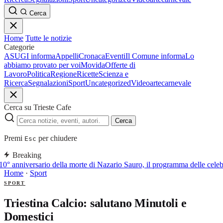
Cerca
Home
Tutte le notizie
Categorie
ASUGI informa
Appelli
Cronaca
Eventi
Il Comune informa
Lo
abbiamo provato per voi
Movida
Offerte di
Lavoro
Politica
Regione
Ricette
Scienza e
Ricerca
Segnalazioni
Sport
Uncategorized
Video
arte
carnevale
Cerca su Trieste Cafe
Cerca
Premi
per chiudere
Esc
Breaking
0° anniversario della morte di Nazario Sauro, il programma delle celeb
Home
·
Sport
SPORT
Triestina Calcio: salutano Minutoli e
Domestici