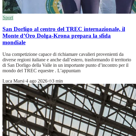
Sport
San Dorligo al centro del TREC internazionale, il
Monte d’Oro Dolga-Krona prepara la sfida
mondiale
Una competizione capace di richiamare cavalieri provenienti da
diverse regioni italiane e anche dall’estero, trasformando il territorio
di San Dorligo della Valle in un importante punto d’incontro per il
mondo del TREC equestre . L’appuntam
Luca Marsi
·
4 ago 2026
·
3 min