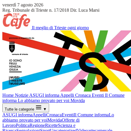
venerdì 7 agosto 2026
Reg. Tribunale di Trieste n. 17/2018
Dir. Luca Marsi
Il meglio di Trieste ogni giorno
Home
Notizie
ASUGI informa
Appelli
Cronaca
Eventi
Il Comune
informa
Lo abbiamo provato per voi
Movida
Tutte le categorie
▼
ASUGI informa
Appelli
Cronaca
Eventi
Il Comune informa
Lo
abbiamo provato per voi
Movida
Offerte di
Lavoro
Politica
Regione
Ricette
Scienza e
Ricerca
Segnalazioni
Sport
Uncategorized
Video
arte
carnevale