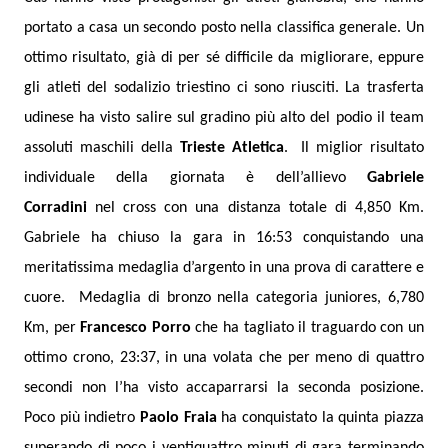
portato a casa un secondo posto nella classifica generale. Un
ottimo risultato, già di per sé difficile da migliorare, eppure
gli atleti del sodalizio triestino ci sono riusciti. La trasferta
udinese ha visto salire sul gradino più alto del podio il team
assoluti maschili della
Trieste Atletica
.
Il miglior risultato
individuale della giornata è dell’allievo
Gabriele
Corradini
nel cross con una distanza totale di 4,850 Km.
Gabriele ha chiuso la gara in 16:53 conquistando una
meritatissima medaglia d’argento in una prova di carattere e
cuore.
Medaglia di bronzo nella categoria juniores, 6,780
Km, per
Francesco Porro
che ha tagliato il traguardo con un
ottimo crono, 23:37, in una volata che per meno di quattro
secondi non l’ha visto accaparrarsi la seconda posizione.
Poco più indietro
Paolo Fraia
ha conquistato la quinta piazza
superando di poco i ventiquattro minuti di gara terminando