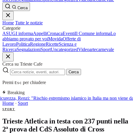
Cerca
Home
Tutte le notizie
Categorie
ASUGI informa
Appelli
Cronaca
Eventi
Il Comune informa
Lo
abbiamo provato per voi
Movida
Offerte di
Lavoro
Politica
Regione
Ricette
Scienza e
Ricerca
Segnalazioni
Sport
Uncategorized
Video
arte
carnevale
Cerca su Trieste Cafe
Cerca
Premi
per chiudere
Esc
Breaking
icurezza, Renzi: "Rischio estremismo islamico in Italia ma non viene d
Home
·
Sport
SPORT
Trieste Atletica in testa con 237 punti nella
2ª prova del CdS Assoluto di Cross