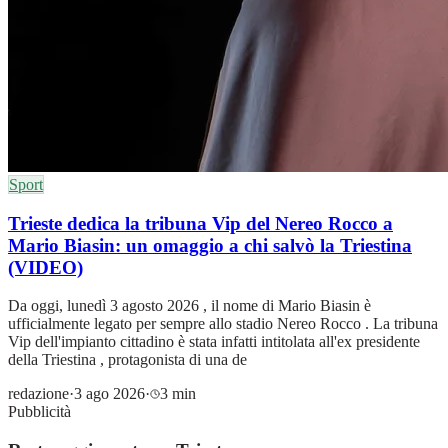
Sport
Trieste dedica la tribuna Vip del Nereo Rocco a
Mario Biasin: un omaggio a chi salvò la Triestina
(VIDEO)
Da oggi, lunedì 3 agosto 2026 , il nome di Mario Biasin è
ufficialmente legato per sempre allo stadio Nereo Rocco . La tribuna
Vip dell'impianto cittadino è stata infatti intitolata all'ex presidente
della Triestina , protagonista di una de
redazione
·
3 ago 2026
·
3 min
Pubblicità