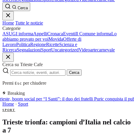
Cerca
Home
Tutte le notizie
Categorie
ASUGI informa
Appelli
Cronaca
Eventi
Il Comune informa
Lo
abbiamo provato per voi
Movida
Offerte di
Lavoro
Politica
Regione
Ricette
Scienza e
Ricerca
Segnalazioni
Sport
Uncategorized
Video
arte
carnevale
Cerca su Trieste Cafe
Cerca
Premi
per chiudere
Esc
Breaking
ieste, boom social per “I Santi”: il duo dei fratelli Puric conquista i
Home
·
Sport
SPORT
Trieste trionfa: campioni d’Italia nel calcio
a 7