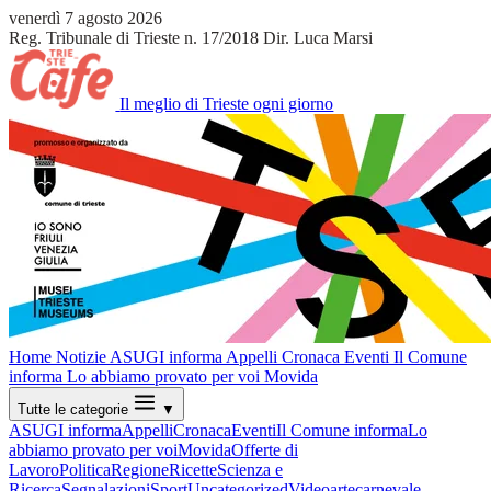
venerdì 7 agosto 2026
Reg. Tribunale di Trieste n. 17/2018
Dir. Luca Marsi
Il meglio di Trieste ogni giorno
Home
Notizie
ASUGI informa
Appelli
Cronaca
Eventi
Il Comune
informa
Lo abbiamo provato per voi
Movida
Tutte le categorie
▼
ASUGI informa
Appelli
Cronaca
Eventi
Il Comune informa
Lo
abbiamo provato per voi
Movida
Offerte di
Lavoro
Politica
Regione
Ricette
Scienza e
Ricerca
Segnalazioni
Sport
Uncategorized
Video
arte
carnevale