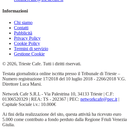
Informazioni
Chi siamo
Contatti
Pubblicità
Privacy Policy
Cookie Policy
Termini di servizio
Gestione Cookie
© 2026, Trieste Cafe. Tutti i diritti riservati.
Testata giornalistica online iscritta presso il Tribunale di Trieste –
Numero registrazione 17/2018 del 10 luglio 2018 - 2266/2018 V.G.
Direttore Luca Marsi.
Network Cafe S.R.L - Via Palestrina 10, 34133 Trieste | C.F:
01306520329 | REA: TS - 202367 | PEC:
networkcafe@pec.it
|
Capitale Sociale i.v.: 10.000€
Ai fini della realizzazione del sito, questa attività ha ricevuto euro
5.000 come contributo a fondo perduto dalla Regione Friuli Venezia
Giulia.