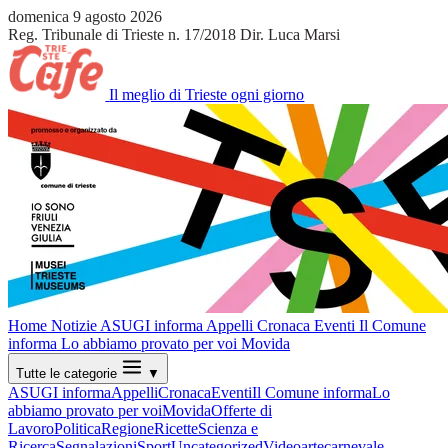
domenica 9 agosto 2026
Reg. Tribunale di Trieste n. 17/2018
Dir. Luca Marsi
Il meglio di Trieste ogni giorno
Home
Notizie
ASUGI informa
Appelli
Cronaca
Eventi
Il Comune
informa
Lo abbiamo provato per voi
Movida
Tutte le categorie
▼
ASUGI informa
Appelli
Cronaca
Eventi
Il Comune informa
Lo
abbiamo provato per voi
Movida
Offerte di
Lavoro
Politica
Regione
Ricette
Scienza e
Ricerca
Segnalazioni
Sport
Uncategorized
Video
arte
carnevale