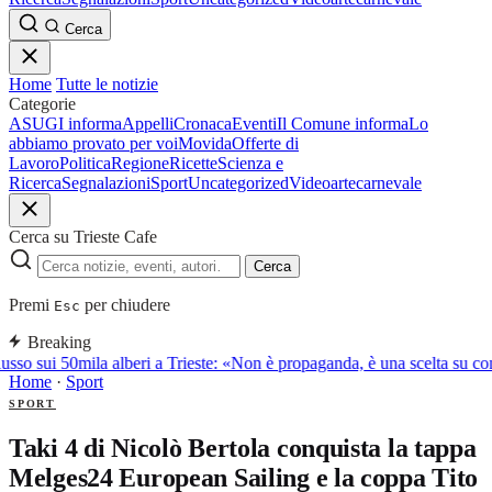
Cerca
Home
Tutte le notizie
Categorie
ASUGI informa
Appelli
Cronaca
Eventi
Il Comune informa
Lo
abbiamo provato per voi
Movida
Offerte di
Lavoro
Politica
Regione
Ricette
Scienza e
Ricerca
Segnalazioni
Sport
Uncategorized
Video
arte
carnevale
Cerca su Trieste Cafe
Cerca
Premi
per chiudere
Esc
Breaking
sso sui 50mila alberi a Trieste: «Non è propaganda, è una scelta su co
Home
·
Sport
SPORT
Taki 4 di Nicolò Bertola conquista la tappa
Melges24 European Sailing e la coppa Tito